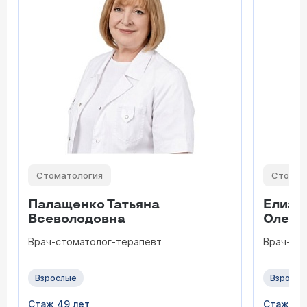
Стоматология
Стомат
Палащенко Татьяна
Елиза
Всеволодовна
Олего
Врач-стоматолог-терапевт
Врач-ст
Взрослые
Взрослы
Стаж 49 лет
Стаж 47