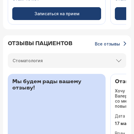
Записаться на прием
ОТЗЫВЫ ПАЦИЕНТОВ
Все отзывы
Стоматология
Мы будем рады вашему
Отзыв 
отзыву!
Хочу ос
Валерьев
со мной 
повышало
одышка и
Дата виз
сердца. 
раз куда
17 мая 
врачи то
На приё
Врач