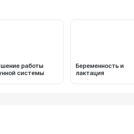
ушение работы
Беременность и
унной системы
лактация