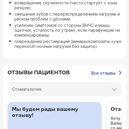
возвращение скученности (часто стартует с зоны
резцов);
смещения зубов с перераспределением нагрузки и
риском проблем с дёснами;
усиление симптомов со стороны ВНЧС и мышц
(щелчки, усталость по утрам), если парафункции не
компенсированы;
повреждения реставраций (виниры/композиты хуже
переносят ночные нагрузки без защиты).
ОТЗЫВЫ ПАЦИЕНТОВ
Все отзывы
Стоматология
Мы будем рады вашему
Отзыв 
отзыву!
Хочу ос
Валерьев
со мной 