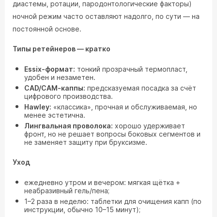
диастемы, ротации, пародонтологические факторы)
ночной режим часто оставляют надолго, по сути — на
постоянной основе.
Типы ретейнеров — кратко
Essix‑формат:
тонкий прозрачный термопласт,
удобен и незаметен.
CAD/CAM‑каппы:
предсказуемая посадка за счёт
цифрового производства.
Hawley:
«классика», прочная и обслуживаемая, но
менее эстетична.
Лингвальная проволока:
хорошо удерживает
фронт, но не решает вопросы боковых сегментов и
не заменяет защиту при бруксизме.
Уход
ежедневно утром и вечером: мягкая щётка +
неабразивный гель/пена;
1–2 раза в неделю: таблетки для очищения капп (по
инструкции, обычно 10–15 минут);