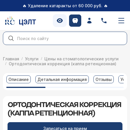
🔥
🔥
Удаление катаракты от 60 000 руб.
ЦЭЛТ
Главная
Услуги
Цены на стоматологические услуги
Ортодонтическая коррекция (каппа ретенционная)
Описание
Детальная информация
Отзывы
Услу
ОРТОДОНТИЧЕСКАЯ КОРРЕКЦИЯ
(КАППА РЕТЕНЦИОННАЯ)
Записаться на прием