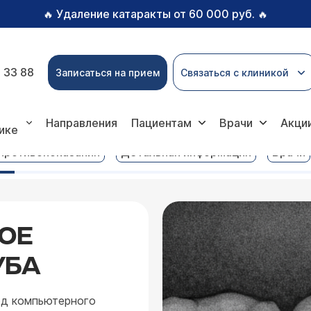
Удаление катаракты от 60 000 руб.
🔥
🔥
 33 88
Записаться на прием
Связаться с клиникой
слуги
Визиографическое исследование зуба
Направления
Пациентам
Врачи
Акци
ике
Противопоказания
Детальная информация
Врачи
ОЕ
УБА
од компьютерного