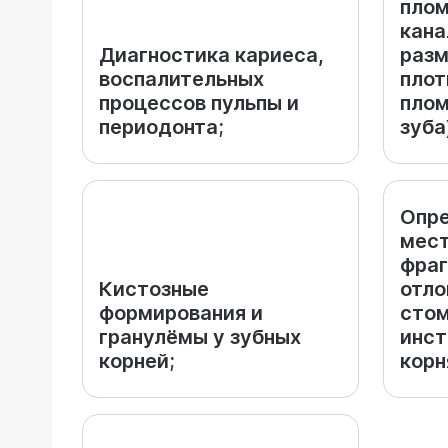
плом
кана
Диагностика кариеса,
разм
воспалительных
плот
процессов пульпы и
плом
периодонта;
зуба
Опр
мес
фраг
Кистозные
отло
формирования и
стом
гранулёмы у зубных
инст
корней;
корн