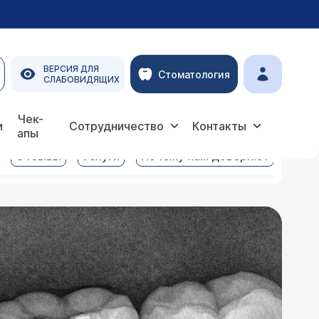
ВЕРСИЯ ДЛЯ
Стоматология
СЛАБОВИДЯЩИХ
Чек-
и
Сотрудничество
Контакты
апы
Отзывы
Услуги
Почему нам доверяют
Смеж