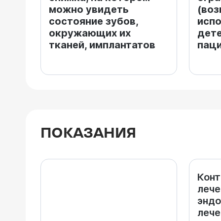
можно увидеть
(во
состояние зубов,
испо
окружающих их
дете
тканей, имплантатов
паци
ПОКАЗАНИЯ
Конт
лече
эндо
лече