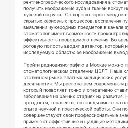
рентгенографического исследования в стомат
получить изображение зуба и тканей вокруг 
лучевой нагрузке. Он хорошо зарекомендовал
скрытых кариозных процессов, воспаления пу
выявлении чужеродных предметов в канале з
стоматолог имеет возможность проконтролир
эффективность проводимого лечения. Во вре
ротовую полость вводят детектор, который 
исследуемую область: её изображение вывод
Пройти радиовизиографию в Москве можно п
стоматологическом отделении ЦЭЛТ. Наша кл
столичном рынке платных медицинских услуг
десятилетия. Мы располагаем современным 
который позволяет точно и оперативно стави
заболевания на ранних стадиях их развития. 
ортодонты, терапевты, ортопеды имеют за п
опыта научной и практической работы. Они п
совершенствуют свои профессиональные знан
применяют эффективные и щадящие методики 
исследования можно перейдя на вкладку «Усл