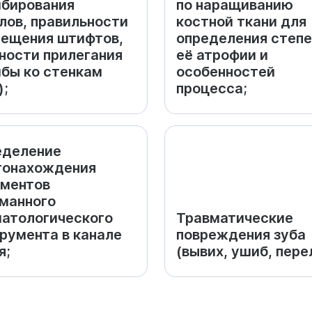
бирования
по наращиванию
лов, правильности
костной ткани для
ещения штифтов,
определения степ
ности прилегания
её атрофии и
бы ко стенкам
особенностей
);
процесса;
еделение
тонахождения
ментов
манного
атологического
Травматические
румента в канале
повреждения зуба
я;
(вывих, ушиб, пере