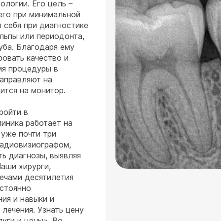
ологии. Его цель –
него при минимальной
 себя при диагностике
льпы или периодонта,
уба. Благодаря ему
овать качество и
мя процедуры в
направляют на
ится на монитор.
ройти в
иника работает на
 уже почти три
радиовизиографом,
ть диагнозы, выявляя
Наши хирурги,
лечами десятилетия
остоянно
ия и навыки и
лечения. Узнать цену
уги и цены». Во