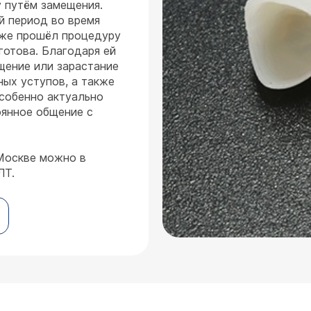
 путём замещения.
й период во время
уже прошёл процедуру
готова. Благодаря ей
щение или зарастание
ых уступов, а также
собенно актуально
оянное общение с
 Москве можно в
ЛТ.