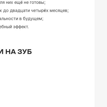
ля них ещё не готовы;
х до двадцати четырёх месяцев;
альности в будущем;
ебный эффект.
 НА ЗУБ