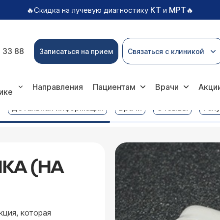
КТ
МРТ
🔥Скидка на лучевую диагностику
и
🔥
 33 88
Записаться на прием
Связаться с клиникой
слуги
Временная коронка (на зуб, на имплант)
Направления
Пациентам
Врачи
Акци
ике
Детальная информация
Врачи
Отзывы
Услу
КА (НА
кция, которая