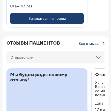
Стаж 47 лет
Записаться на прием
ОТЗЫВЫ ПАЦИЕНТОВ
Все отзывы
Стоматология
Мы будем рады вашему
Отзыв 
отзыву!
Хочу ос
Валерьев
со мной 
повышало
одышка и
Дата виз
сердца. 
раз куда
17 мая 