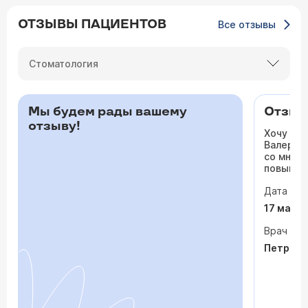
ОТЗЫВЫ ПАЦИЕНТОВ
Все отзывы
Стоматология
Мы будем рады вашему
Отзыв 
отзыву!
Хочу ос
Валерьев
со мной 
повышало
одышка и
Дата виз
сердца. 
раз куда
17 мая 
врачи то
На приё
Врач
спокойно
Петрося
задавала
посмотр
обследо
почувств
пытается