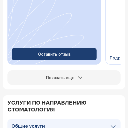
просто «
После о
лечение,
зачем пр
недель с
скачки д
просыпа
Очень пр
Видно в
человеч
Оставить отзыв
Подроб
Сейчас 
Показать еще
УСЛУГИ ПО НАПРАВЛЕНИЮ
СТОМАТОЛОГИЯ
Общие услуги