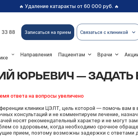
Удаление катаракты от 60 000 руб.
🔥
🔥
 33 88
Записаться на прием
Связаться с клиникой
гория Юрьевича
Направления
Пациентам
Врачи
Акци
ике
ИЙ ЮРЬЕВИЧ — ЗАДАТЬ
ремя ответа на вопросы увеличено
ференции клиники ЦЭЛТ, цель которой — помочь вам в 
чных консультаций и не комментируем лечение, назнач
ачей носят рекомендательный характер и не могут зам
блем со здоровьем, когда необходимо срочное обращ
ущие прием, поэтому возможны задержки с ответами д