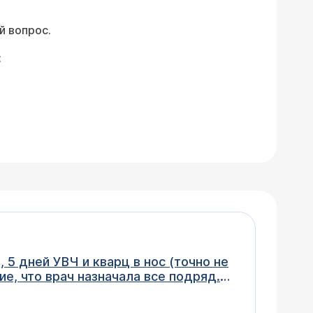
й вопрос.
:
5 дней УВЧ и кварц в нос (точно не
е, что врач назначала все подряд.
т двусторонний фронтит! Кладут в
зошёлся. Вопрос: как такое может