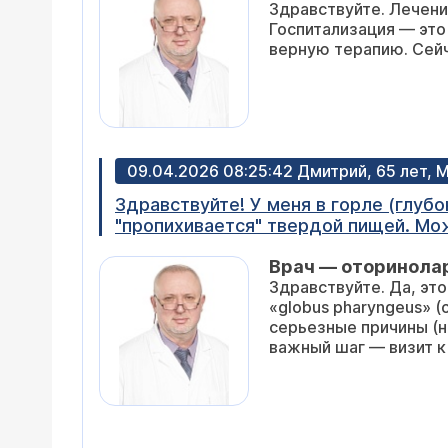
Здравствуйте. Лечение
быть? Почему лечение не только не 
Госпитализация — это
верную терапию. Сейч
09.04.2026 08:25:42 Дмитрий, 65 лет, 
Здравствуйте! У меня в горле (глуб
"пропихивается" твердой пищей. Мо
Врач — оторинола
Здравствуйте. Да, эт
«globus pharyngeus» (
серьезные причины (н
важный шаг — визит 