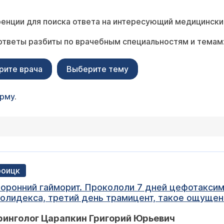
енции для поиска ответа на интересующий медицински
ответы разбиты по врачебным специальностям и темам
рите врача
Выберите тему
орму
.
роицк
оронний гайморит. Прокололи 7 дней цефотаксим, 
олидекса, третий день трамицент, такое ощущени
дели лечения, заключение: двусторонний гаймори
ринголог Царапкин Григорий Юрьевич
ам киста или реально так гайморит за неделю ра