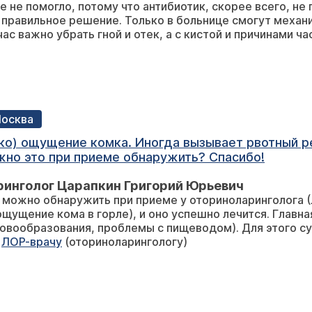
 не помогло, потому что антибиотик, скорее всего, не 
помогло, но и ухудшило ситуацию?
 правильное решение. Только в больнице смогут механи
ас важно убрать гной и отек, а с кистой и причинами ч
Москва
око) ощущение комка. Иногда вызывает рвотный р
жно это при приеме обнаружить? Спасибо!
ринголог Царапкин Григорий Юрьевич
о можно обнаружить при приеме у оториноларинголога 
ощущение кома в горле), и оно успешно лечится. Главн
овообразования, проблемы с пищеводом). Для этого су
к
ЛОР-врачу
(оториноларингологу)