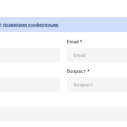
 с
правилами конференции
.
Email
*
Возраст
*