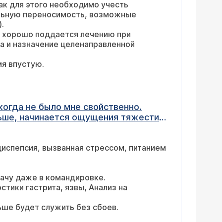
ак для этого необходимо учесть
альную переносимость, возможные
равленности, хорошо расправляются
).
 Перистальтика нижней 1/3 тела и
то хорошо поддается лечению при
тая тела желудка розовая,
ча и назначение целенаправленной
мя впустую.
ка постбульбарных отделов
оекции БДС без видимой патологии.
огда не было мне свойственно.
еньше, начинается ощущения тяжести
елудка как раз ощущение тяжести и
, но потом прошло само, у меня
диспепсия, вызванная стрессом, питанием
или газировки, я это исключил и
ва месяца, потому что в
ь?
рачу даже в командировке.
тики гастрита, язвы, Анализ на
ше будет служить без сбоев.