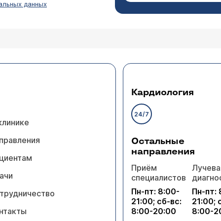
альных данных
етербург
рхней части живота, примерно под ребрами, не п
ыжки становится легче, ранее не было проблем с
 анализы ?
сия. Подобные симптомы могут быть при гастрите или 
бной беседы и осмотра к врачу-гастроэнтерологу. Вра
Кардиология
24/7
клинике
правления
Остальные
направления
циентам
Приём
Лучева
ачи
специалистов
диагно
можно помочь? сказали, что ничего сделать нел
Пн-пт: 8:00-
Пн-пт: 
трудничество
 пищу, а не просто ждать, когда там что-то выр
21:00; сб-вс:
21:00; 
зменений печени и
нтакты
8:00-20:00
8:00-2
Атрофический гастрит сам по себе не вызывает боль, го
ного пузыря, выраженного пневматоза кишечник