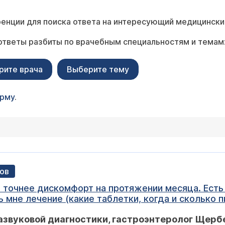
енции для поиска ответа на интересующий медицински
ответы разбиты по врачебным специальностям и темам
рите врача
Выберите тему
орму
.
хов
а точнее дискомфорт на протяжении месяца. Есть
ние (какие таблетки, когда и сколько пить)? Текст с заклю
шевидные синусы свободные. Пищевод свободно п
азвуковой диагностики, гастроэнтеролог Щерб
. Стенки эластичные. Вены не расширены. Z-линия