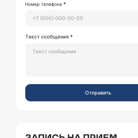
*
Номер телефона
Текст сообщения
*
30.05.2025 Артем, 31 год, Москва
Здравствуйте! В декабре 2024 получ
гастральный рефлюкс. При лечении 
диету 1 + повторить ФГДС через 1 го
Здравствуйте, Артем.
целесообразно регулярно повторять 
обострения заболеван
ФГДС (она в декабре 2025) делать ч
чем было до лечения.
Отправить
30.05.2025 Никита, 29 лет, Череповец
ЗАПИСЬ НА ПРИЕМ
Здравствуйте снова проявился гастр