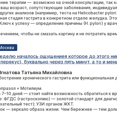
ние терапии — возможно на очной консультации, так к
альный жом смыкается плотно. Желудок обычной формы, натощак
 ваш возраст, сопутствующие заболевания, индивиду
елчи. Складки средней высоты, продольной нап
других анализов (например, теста на Helicobacter pylori
ре в положении ретрофлексии угол Гиса острый.
ьная стадия гастрита в конкретном отделе желудка. Э
ается по всем кривизнам до привратника. Слизис
Ключ к успеху — определение причины (H. pylori) у вра
й кишки правильной формы, слизистая
ечением, чтобы не смазать картину и не потратить вре
ыход из луковицы не изменён. Слизистая оболоч
бархатистая, в просвете прозрачная желчь. В пр
ьный гастрит.
 Москва
еделю началось ощущениея которое до этого ник
перекус), буквально через пять минут, а то и м
ольше есть, подташнивает слегка. В районе где ж
Игнатова Татьяна Михайловна
зад у меня слегка было чтото похожее на гастрит
обострение хронического гастрита или функциональная 
о не ел или же ел кислотное по тиму мандаринов 
л, т.к просто не могу, только разве что через д
епразол + Мотилиум.
 Почему эта тяжесть после еды? Как действоват
а 7–10 дней — стоит найти возможность обратиться к в
: ФГДС (гастроскопию) — золотой стандарт для диагнос
дыхательный тест); УЗИ органов ЖКТ.
ок — зеркало образа жизни. Чем бережнее — тем доль