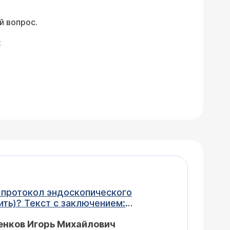
й вопрос.
:
 протокол эндоскопического
чением:
роходим, слизистая оболочка его
енков Игорь Михайлович
 с чётким контуром, на уровне