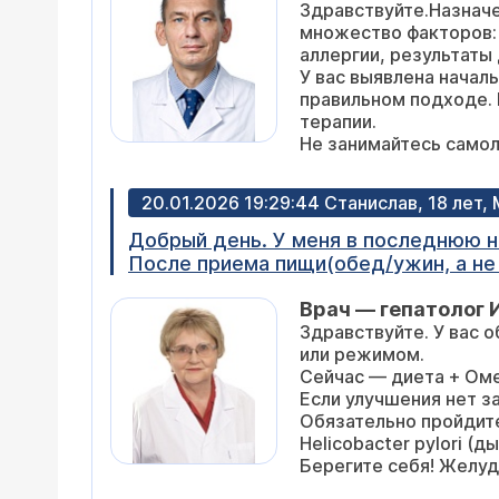
Здравствуйте.Назначе
пищеводно-желудочного перехода, хиатуса. Карди
множество факторов:
содержит прозрачный без примеси ж
аллергии, результаты 
при инсуффляции воздуха. При осмот
У вас выявлена начал
антрума ровными волнами прослежив
правильном подходе. 
блестящая. Слизистая оболочка в антральном отделе шереховатая, умеренно отёчная, очагово гиперемированная,
терапии.
блестящая. Привратник округлый, смыкается плотно. Луковица двенадцатиперстно
Не занимайтесь самол
бархатистая, розовая, блестящая. В
двенадцатиперстной кишки розовая, 
ЗАКЛЮЧЕНИЕ: Поверхностный антрал
20.01.2026 19:29:44 Станислав, 18 лет,
Добрый день. У меня в последнюю н
После приема пищи(обед/ужин, а не 
будто съел слона, хотя я не стал б
Врач — гепатолог 
переполнености после еды. Месяц на
Здравствуйте. У вас 
ощущение изжоги было, когда я долг
или режимом.
прошло. Мед обследования не проходи
Сейчас — диета + Ом
командировке. Что это может быть?
Если улучшения нет з
Обязательно пройдите
Helicobacter pylori (
Берегите себя! Желуд