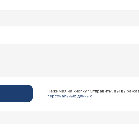
ил диагноз - ГЭРБ, рефлюкс-эзофагит, недостато
получил рекомендацию пропить курс рабепразола 
д Вопрос: верно ли понимаю, что курс рабепразол
 Лечение нужно повторять или корректировать в том с
- например, раз в полгода? Или раз в год? Пыта
ия. Плановое повторное лечение (без симптомов) обы
то-то. Лёгкий дискомфорт в пищеводе присутству
Нажимая на кнопку “Отправить”, вы выража
персональных данных
ит. Раньше его лечил, но не помню что принимать