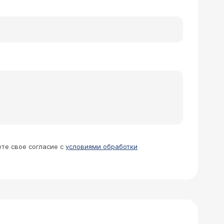
чность кардии, дуоденит, дуодено-
или аналогов в течение 4 недель +
а (или аналогов) и диету
лучае, если возникают симптомы
юсь понять, нужно ли до следующей
чно не рекомендуется.
ет, но существенно реже и слабее,
ете свое согласие с
условиями обработки
. Желательно бы узнать какие