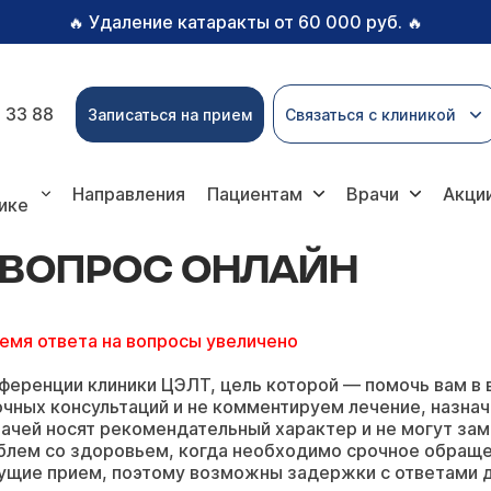
Удаление катаракты от 60 000 руб.
🔥
🔥
 33 88
Записаться на прием
Связаться с клиникой
ос онлайн
Направления
Пациентам
Врачи
Акци
ике
Ь ВОПРОС ОНЛАЙН
ремя ответа на вопросы увеличено
ференции клиники ЦЭЛТ, цель которой — помочь вам в 
чных консультаций и не комментируем лечение, назнач
ачей носят рекомендательный характер и не могут зам
блем со здоровьем, когда необходимо срочное обращ
ущие прием, поэтому возможны задержки с ответами д