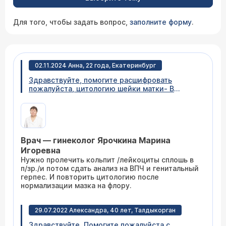
Для того, чтобы задать вопрос,
заполните форму
.
02.11.2024 Анна, 22 года, Екатеринбург
Здравствуйте, помогите расшифровать
пожалуйста, цитологию шейки матки- В
данном материале скопление нейтрофильных
лейкоцитов в состоянии фагоцитоза и распада
макрофаги средних размеров , структура
хроматина смазана. Пролиферация клеток
цилиндрического эпителия расположенных в
Врач — гинеколог Ярочкина Марина
виде обширных рыхлых скоплений. Ядра с
утолщённой мембраной , ядрышки
Игоревна
одинаковых размеров выражены чётко.
Нужно пролечить кольпит /лейкоциты сплошь в
Плоский эпителий промежуточных и
п/зр./и потом сдать анализ на ВПЧ и генитальный
поверхностных слоёв с реактивными
герпес. И повторить цитологию после
изменениями части клеток. В препарате
нормализации мазка на флору.
обнаружены группы клеток многослойного
плоского эпителия с признаками слабого
дискариоза( ядерно-цитоплазмическое
29.07.2022 Александра, 40 лет, Талдыкорган
соотношение сдвинуто в сторону ядра, ядра
Здравствуйте. Помогите пожалуйста с
гиперхромные, хроматин