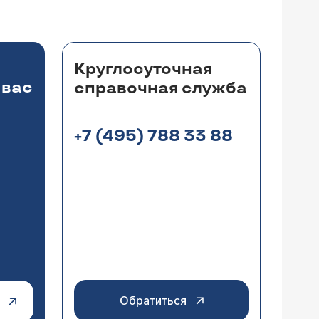
не было приступов?
Круглосуточная
 вас
справочная служба
+7 (495) 788 33 88
р в сутки, витамины С и Д в большой
со спины. Сдавала печеночные пробы,
ль, ушла с помощью диеты. В
 боку может быть несколько разных.
о, но боль тогда была совсем
щих протоков. Следует проанализировать
т сказал, что это не печень, раз
 положением тела, с временем суток и
 врач? Могу ли пить парацетамол или
тказываться от них при наличии показаний
 могли быть и следствием вирусного
чить второе мнение, обратитесь к
Обратиться