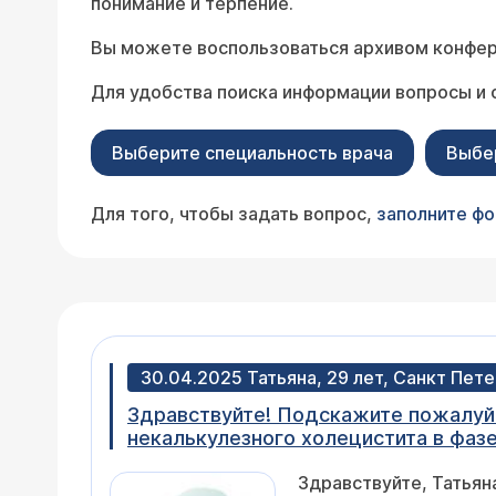
понимание и терпение.
Вы можете воспользоваться архивом конфер
Для удобства поиска информации вопросы и 
Выберите специальность врача
Выбе
Для того, чтобы задать вопрос,
заполните ф
30.04.2025 Татьяна, 29 лет, Санкт Пет
Здравствуйте! Подскажите пожалуйст
некалькулезного холецистита в фаз
метеоризм. Билирубин повышен 25, остальные показатели в норме.
Здравствуйте, Татьян
(спереди живота и сзади поясницы).