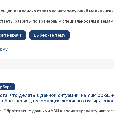
енции для поиска ответа на интересующий медицински
ответы разбиты по врачебным специальностям и темам
рите врача
Выберите тему
орму
.
ербург
а, что делать в данной ситуации: на УЗИ брюшно
е обострения, деформация жёлчного пузыря, хло
 Постоянная боль в правой лопатке, справа под рёбрами
а. Обратитесь с данными УЗИ к врачу терапевту или га