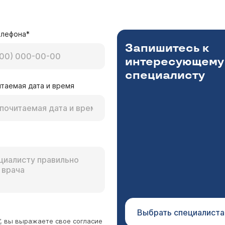
я этого, и что можно какие лекарства пить чтоб 
Игнатова Татьяна Михайловна
юдение диеты. Применение
елефона*
в не рекомендуется
Запишитесь к
интересующему
специалисту
таемая дата и время
овидом. Пила парацетамол, амоксиклав почти 2 г
бласти печени. Ноющая, давящая боль спереди и 
ли в норме. Боль справа продолжалась пару неде
а. Причин для болей в правом подреберье или в правом
их путей, которая не беспокоила уже очень давн
ит. Выполните УЗИ для оценки состояния желчевыводя
ески болит правый бок по несколько дней. Терапев
боли возобновляются. Связано ли это с приемом пищи, с
и это или нужны дополнительные анализы, другой
арацетамола и антибиотиков в будущем - это не повод о
е? Спасибо
о. Связь боли с приемом препаратов не доказана. Боли
ите наблюдение у лечащего врача. Если Вы хотите полу
Выбрать специалиста
”, вы выражаете свое согласие