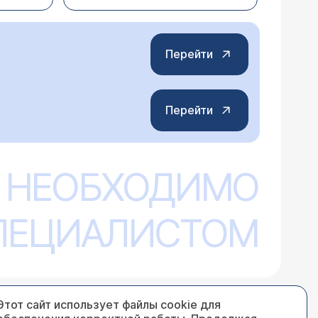
не ранее, чем через 2 часа после еды. И
а - не самые главные в комплексе для
ь питание для достижения эффекта.
Перейти
Перейти
я дискинезия (как мне объяснили
на УЗИ год назад, все было, как
левании нельзя делать определённые
 НЕОБХОДИМО
болеванием. Обычной рекомендацией при
Хотелось бы узнать, какие
ля выполнения каких-либо упражнений
упражнения на пресс можно делать при данном заболевании, а каких лучше избегать. Заранее спасибо за ответ.
СПЕЦИАЛИСТОМ
Этот сайт использует файлы cookie для