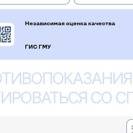
я занятий физкультурой. Советую Вам начинать занятия 
чрезмерных физических нагрузок. Упражнения для пресс
бывайте, что помимо физкультуры нужно оптимизироват
Независимая оценка качества
ГИС ГМУ
ся скинуть и подкачать живот. У меня хроническа
ние, вроде, не большое, но оно есть, проверяла 
 интернете на информацию, что при данном забо
ОТИВОПОКАЗАНИЯ
сия. Аномалия формы желчного пузыря не является за
рудь к коленями и подобного рода скручивания). 
ется соблюдение режима питания. Противопоказаний д
ду нет.
ИРОВАТЬСЯ СО 