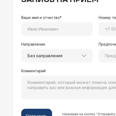
родить без приступов что делать дл
Врач — гепатолог 
Уважаемая Людмила! Важно дробное питание 5 раз в день малыми порциями, собл
Ваше имя и отчество*
Номер т
желчегонных лекарст
Направление
Предпочи
Без направления
14.05.2023 Татьяна, 42 года, Барнаул
Здравствуйте. Осенью 2022 болела к
Комментарий
дозировке. На 10 день заболело в о
причем несколько раз. Все показате
Здравствуйте, Татьян
анамнезе: дискинезия желчевыводящ
Печень обычно не бол
другая, сильная. С тех пор периодич
ситуации, в которых 
анализы в норме. Подскажите, так л
т.д.? Насчет приема п
антибиотики при необходимости ещ
к применению, конечн
поражения... Продолж
Нажимая на кнопку “Отправить
другому врачу очно.