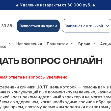
Удаление катаракты от 60 000 руб.
🔥
🔥
 33 88
Записаться на прием
Связаться с клиникой
вопрос онлайн
Направления
Пациентам
Врачи
Акци
ике
ДАТЬ ВОПРОС ОНЛАЙН
ремя ответа на вопросы увеличено
ференции клиники ЦЭЛТ, цель которой — помочь вам в 
чных консультаций и не комментируем лечение, назнач
ачей носят рекомендательный характер и не могут зам
блем со здоровьем, когда необходимо срочное обращ
ущие прием, поэтому возможны задержки с ответами д