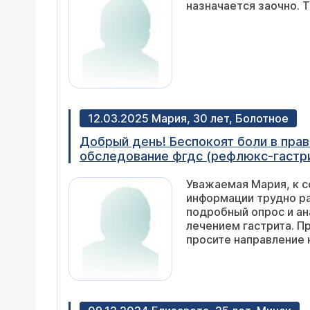
назначается заочно. 
12.03.2025 Мария, 30 лет, Болотное
Добрый день! Беспокоят боли в пра
обследование фгдс (рефлюкс-гастрит
делала тюбаж с сорбитом. Сидела на
Уважаемая Мария, к 
Когда пила воду лечебную Ессентук
информации трудно ра
Чтобы подготовиться к травле пара
подробный опрос и ан
много, и 2 дня по чайной ложки 1 ра
лечением гастрита. П
боль, слабость, рези в желудке, за
просите направление 
улучшения особо нету. Почти 2 неде
опорожняется, кал заваливается в с
Как мне сейчас быть? И что принима
подскажите пожалуйста? У нас нет 