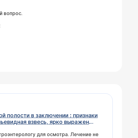
й вопрос.
:
й полости в заключении : признаки
пьевидная взвесь, ярко выражен
строэнтерологу для осмотра. Лечение не