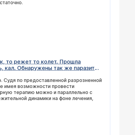
статочно.
к, то режет то колет. Прошла
ь, кал. Обнаружены так же паразиты,
ная потеря веса с 49 до 44 кг.
. Судя по предоставленной разрозненной
фитол Дюспаталин иногда ношпа.
 не имея возможности провести
в. Для пробы заварила совсем не
арную терапию можно и параллельно с
ие, дикая горечь во рту, головная
ожительной динамики на фоне лечения,
интоксикация. Пропила сорбенты,
му, что кишечник полностью не
 отправляет. Сказали лечи паразитов.
 начинать травить паразитов или как