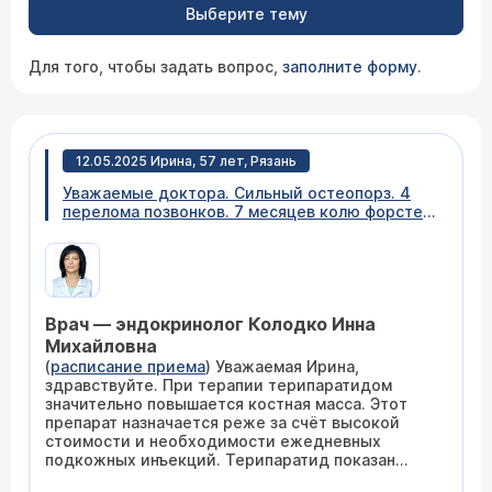
Выберите тему
Для того, чтобы задать вопрос,
заполните форму
.
12.05.2025 Ирина, 57 лет, Рязань
Уважаемые доктора. Сильный остеопорз. 4
перелома позвонков. 7 месяцев колю форстео
о котором в нашем городе никто не может
дать рекомендации. Сдала анализы. Все в
норме.ca2.64 Д вит 59.9. Но упал птг.
Референт лаборатории 15. 65. Уменя 10.94.
О.белок70. Является ли понижение птг
Врач — эндокринолог Колодко Инна
результатом уколов форстео(терипарадид).
Можно ли продолжать? Спасибо и жду ответ.
Михайловна
Форстео очень нужно продолжить.
(
расписание приема
) Уважаемая Ирина,
здравствуйте. При терапии терипаратидом
значительно повышается костная масса. Этот
препарат назначается реже за счёт высокой
стоимости и необходимости ежедневных
подкожных инъекций. Терипаратид показан
прежде всего пациентам с тяжелым ОП, с