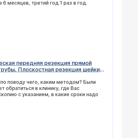
, второй год 1 раз в 6 месяцев, третий год 1 раз в год.
часто правильно проходить данное
ческая передняя резекция прямой
 трубы. Плоскостная резекция шейки
времени заживает кишечник?
т в нижней части кишечника, с чем
ании, какие продукты не следует