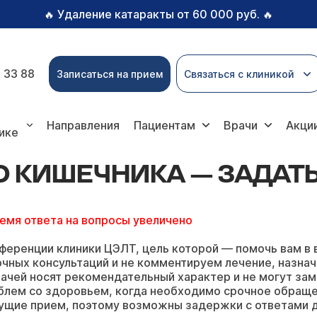
Удаление катаракты от 60 000 руб.
🔥
🔥
 33 88
Записаться на прием
Связаться с клиникой
ечника — задать вопрос онлайн
Направления
Пациентам
Врачи
Акци
ике
О КИШЕЧНИКА — ЗАДАТ
ремя ответа на вопросы увеличено
ференции клиники ЦЭЛТ, цель которой — помочь вам в 
чных консультаций и не комментируем лечение, назнач
ачей носят рекомендательный характер и не могут зам
блем со здоровьем, когда необходимо срочное обращ
ущие прием, поэтому возможны задержки с ответами д