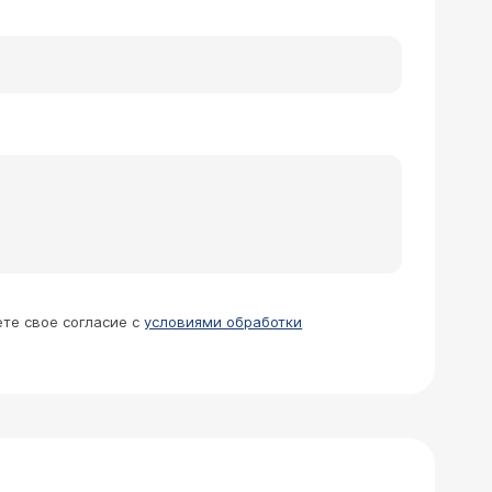
большому у меня выделяется ярко-
 Крови совсем немного, но она есть.
 иногда присутствует маленькое
не понос, а как кашица), хотя не
е беспокоит и не болит. Я записался
ричины. Необходимо тщательно
ь, что не могу ничего делать. У меня
й кишки похожие симптомы? 2) при
охоже?
ете свое согласие с
условиями обработки
кишки, опухоль 1 стадии. После
олоноскопию, все в порядке, никаких
о не могу наладить стул без