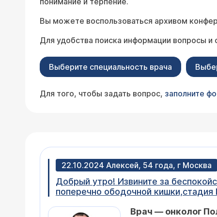
понимание и терпение.
Вы можете воспользоваться архивом конфер
Для удобства поиска информации вопросы и 
Выберите специальность врача
Выбе
Для того, чтобы задать вопрос,
заполните ф
22.10.2024 Алексей, 54 года, г Москва
Добрый утро! Извините за беспокойство! Наблюдаюсь у онколога в онкологическом диспансере. Диагноз:Аденокарцинома
поперечно ободочной кишки,стадия ll А.В феврале 2024 г про
гемиколэктомия. Лечащий хирурга в 
Врач — онколог П
написал своему хирургу -онкологу,