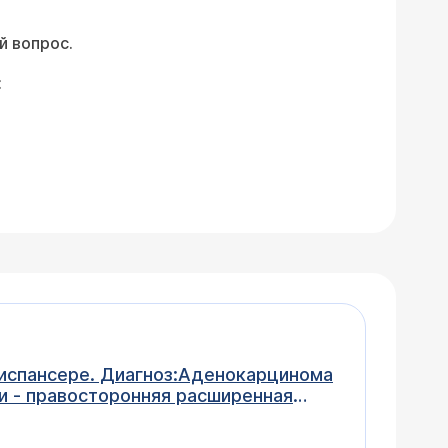
й вопрос.
:
 контрастом -1 раз в 6 месяцев.Я
ческом диспансере молодой врач