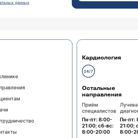
альных данных
наружили высокодефферентную аденокарциному с
? и сколько будет стоить данная операция?
Операции при опухолевых заболеваниях толстой кишки
рактер поражения и объем хирургического вмешательс
Кардиология
что Вы написали - мало для ответа. Приезжайте на очн
и (
расписание приема
).
24/7
клинике
правления
Остальные
направления
циентам
Приём
Лучева
ачи
специалистов
диагно
диагноз рак сигмовидной кишки. Выведена стома. 
Пн-пт: 8:00-
Пн-пт: 
алет. Сперва они были как бы кровь со слизью. 
трудничество
21:00; сб-вс:
21:00; 
аленькие сгустки. Но проблема в том, что позывы
нтакты
8:00-20:00
8:00-2
еобходим осмотр оставшейся части прямой кишки, друг
бы вы подсказать, как облегчить это положение. С