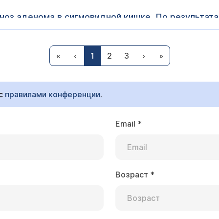
ноз аденома в сигмовидной кишке. По результата
алигнизация?) Как нам действовать? Это рак?
а - это не рак. Но для решения вопроса о тактике (ну
«
‹
1
2
3
›
»
советовала аденому удалить.
 с
правилами конференции
.
Email
*
авна Ногинского райо
е образования с сигмовидной кишки?
а, мы выполняем операции по удалению новообразован
Возраст
*
- размеры, расположение образования... Вам следует о
исание приема
). На консультации будет решен вопрос 
я во время колоноскопии, для удаления больших обра
 выполнять лапароскопические операции).