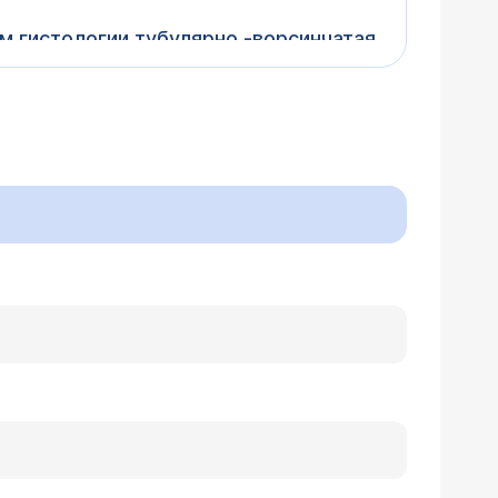
м гистологии тубулярно -ворсинчатая
жна ли сейчас операция?) надо обратиться
ий сигмовидной кишки. Вы, к сожалению,
братиться с данными обследования на
о способе удаления (маленькие
зований применяются хирургические