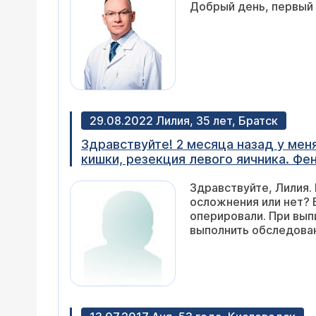
-онколог назначает 1 раз в 3 месяца
обследование ? Большое спасибо!
29.08.2022 Лилия, 35 лет, Братск
Здравствуйте! 2 месяца назад у ме
кишки, резекция левого яичника. Фе
матки. Коагуляция эндометриодных участков брюшной полости. 
Здравствуйте, Лилия. Из Вашего письма многое не я
операции можно будет сделать мрт 
осложнения или нет? Возникают и прочие вопросы. С этими вопросами следует обратиться в клинику, где Вас
Используется ли при сшивании кише
оперировали. При выписке Вам должны были рекомендовать и МРТ, и колоноскопию
это может быть связано? Возможно э
выполнить обследова
употреблять вообще? Стул ежеднев