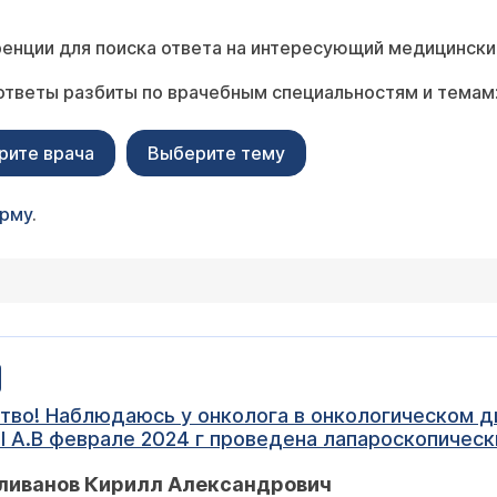
енции для поиска ответа на интересующий медицински
ответы разбиты по врачебным специальностям и темам
рите врача
Выберите тему
орму
.
ведена лапароскопически - правосторонняя расширенная
клинике написал в выписке: КТ-брюшной полости с
оливанов Кирилл Александрович
 он подтвердил свои рекомендации, а в онкологи