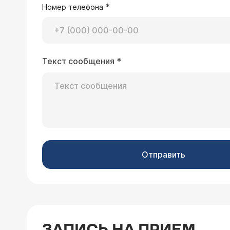
*
Номер телефона
09.02.2017 Павел, 26 лет, Кингисепп
Текст сообщения
*
Здравствуйте доктор! Примерно нед
алая кровь, в основном после дефека
Это было дня три, после этого я кро
Здравствуйте, Павел. Вы жалуетесь только на скудное выделение крови, но не предъявляете никаких других
количество слизи желтоватого цвета,
симптомов, подозрительных на рак. Подобные симптомы больше ха
всегда могу сразу сходить в туалет,
проктологических заб
к проктологу, но очередь полтора ме
подготовиться и посе
к вам 2 вопроса: 1) это может быть 
раке может такое быть, что кровь п
Отправить
05.02.2017 Лана, 53 года, Тбилиси
Мне 3 с половиной года назад сдела
операции постоянные запоры, живу 
ЗАПИСЬ НА ПРИЕМ
опухолей нет, Слава Богу !!! Стараю