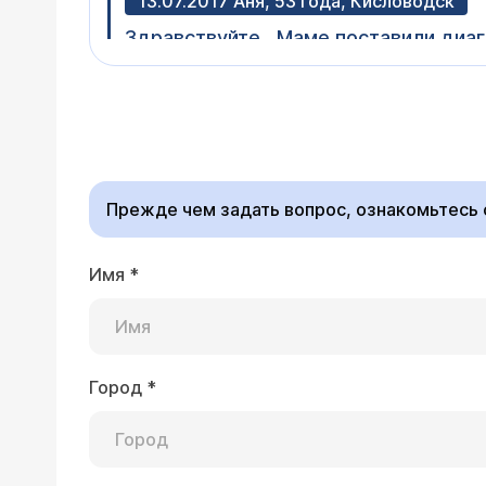
13.07.2017 Аня, 53 года, Кисловодск
Здравствуйте . Маме поставили диаг
аденома с выраженной дисплазией(М
Уважаемая Аня, аденом
к врачу очно. Я бы по
Прежде чем задать вопрос, ознакомьтесь
Имя
*
16.02.2017 Альберт, 76 лет, Старая Куп
Делают ли в Вашей клинике удалени
Уважаемый Альберт, д
Город
*
не уточнили, детали 
прием к хирургу (
расп
образования удаляютс
методы, мы стараемся