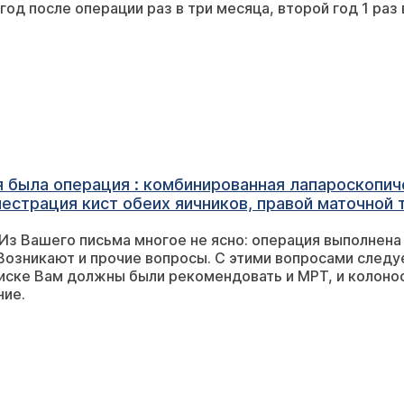
Добрый день, первый год после операции раз в три месяца
 И не хочет слушать. Говорит так положено. Как 
ня была операция : комбинированная лапароскопи
нестрация кист обеих яичников, правой маточной
Подскажите пожалуйста через какое время после
сно: операция выполнена по поводу чего, каким методом? Были
малого таза и колоноскопию? В течении какого 
чника металлические элементы? Иногда покалывае
 с указанием, в какие сроки надо
то из-за еды? Нужно ли ограничивать себя в пит
ние.
ный.