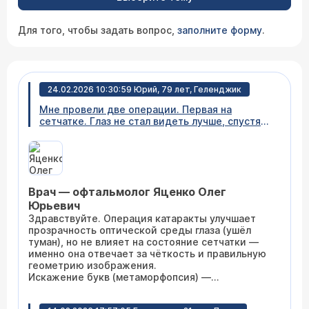
Для того, чтобы задать вопрос,
заполните форму
.
24.02.2026 10:30:59 Юрий, 79 лет, Геленджик
Мне провели две операции. Первая на
сетчатке. Глаз не стал видеть лучше, спустя
месяц операция катаракты. Зрение резко
улучшилось, ушел туман, но изображение
искаженное, буквы видятся вытянутыми.
Прошел месяц после второй операции но
улучшения нет. Что делать?
Врач — офтальмолог Яценко Олег
Юрьевич
Здравствуйте. Операция катаракты улучшает
прозрачность оптической среды глаза (ушёл
туман), но не влияет на состояние сетчатки —
именно она отвечает за чёткость и правильную
геометрию изображения.
Искажение букв (метаморфопсия) —
классический признак изменений в области
макулы (центральной зоны сетчатки).