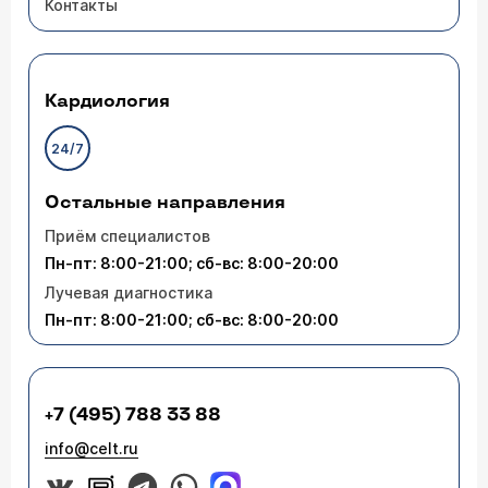
Контакты
Выходит кровь во время дефекации, но нет
никаких болевых ощущений, как быть и что
это может быть ?
Кардиология
Здравствуйте, Иван. Примесь крови при
24/7
дефекации может быть признаком разных
заболеваний. Например, запор, геморрой,
Остальные направления
анальная трещина, травмированный полип
прямой кишки, воспаление кишки - колит и проч.
Приём специалистов
Для уточнения диагноза и выбора правильной
лечебной тактики необходимо обратиться к
Пн-пт: 8:00-21:00; сб-вс: 8:00-20:00
врачу-проктологу для осмотра (
расписание
Лучевая диагностика
приема
).
Пн-пт: 8:00-21:00; сб-вс: 8:00-20:00
+7 (495) 788 33 88
info@celt.ru