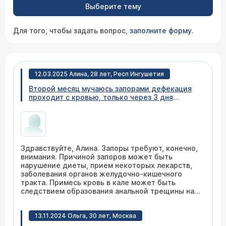
Выберите тему
Для того, чтобы задать вопрос,
заполните форму
.
12.03.2025 Алина, 28 лет, Респ Ингушетия
Второй месяц мучаюсь запорами дефекация
проходит с кровью, только через 3 дня
опорожняюсь, вздутие живота у меня
практически с пелёнок.
Здравствуйте, Алина. Запоры требуют, конечно,
внимания. Причиной запоров может быть
нарушение диеты, прием некоторых лекарств,
заболевания органов желудочно-кишечного
тракта. Примесь кровь в кале может быть
следствием образования анальной трещины на
фоне запоров или обострения геморроя. Надо
оценить пищевой рацион, добавить продукты,
13.11.2024 Ольга, 30 лет, Москва
содержащие пищевые волокна растительного
происхождения, соблюдать питьевой режим.