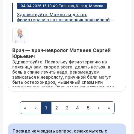
04.04.2026 15:10:49 Татьяна, 61 год, Москва
Здравствуйте. Можно ли делать
физиотерапию на позвоночник поясничной
области, если в матке несколько
кальцифицированных узлов от 5 до 25мм.
Врач — врач-невролог Матвеев Сергей
Юрьевич
Здравствуйте. Поскольку физиотерапию на
поясницу вам, скорее всего, делать нельзя, а
боль в спине лечить надо, рекомендуем
записаться к неврологу, причиной боли могут
быть остеохондроз, мышечный спазм или
защемление нерва. Врач назначит оптимальное
лечение
04.04.2026 13:46:52 Алла, 66 лет, Симферополь
«
‹
1
2
3
4
5
›
»
Добрый день.Очень сильно болит сверху
стопы ближе к краю между пяткой и началом
пальцев,Жжение , пронизывающая боль,
особенно если подниматься или спускаться по
Прежде чем задать вопрос, ознакомьтесь с
лестнице.В конце дня делаю ванночки с