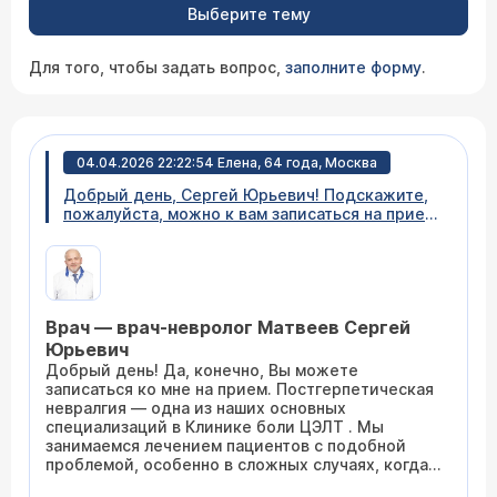
Выберите тему
Для того, чтобы задать вопрос,
заполните форму
.
04.04.2026 22:22:54 Елена, 64 года, Москва
Добрый день, Сергей Юрьевич! Подскажите,
пожалуйста, можно к вам записаться на прием
по поводу постгерпетической невралгии?
Сильные боли у моего отца 87 лет. Полтора
месяца назначенного лечения не дает
результат.
Врач — врач-невролог Матвеев Сергей
Юрьевич
Добрый день! Да, конечно, Вы можете
записаться ко мне на прием. Постгерпетическая
невралгия — одна из наших основных
специализаций в Клинике боли ЦЭЛТ . Мы
занимаемся лечением пациентов с подобной
проблемой, особенно в сложных случаях, когда
стандартная терапия неэффективна.