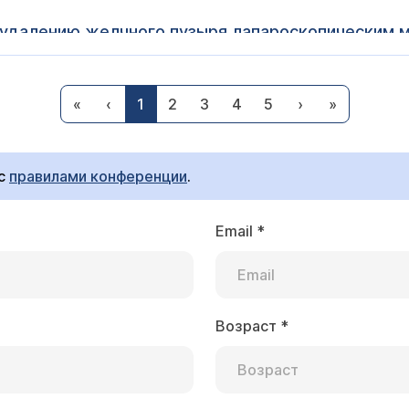
роскопическим методом,, если уже было проведено в
брюшной полости 5 операций (геникология): 2 лапороскопические и 3 полостные?
. Наличие в анамнезе хирургических вмешательств (в т
«
‹
1
2
3
4
5
›
»
лапароскопии. Наши хирурги имеют большой опыт выпо
 вопрос только при очной консультации (нужен осмотр
операции, были ли осложнения и т.д.). Советую Вам обр
иема хирургов
).
 с
правилами конференции
.
Email
*
 Климовск
мне 32 года, проживаю по адресу: Московская обл.
роблемой. У меня 2 года назад обнаружили кисту
о критичного нет, просто наблюдать раз в год, в 
Возраст
*
ргеевна, советую Вам с данными обследования обрати
чень комфортно, болело в левом подреберье.Сдел
 Олегу Эммануиловичу (
расписание приема
).
 занимает половину селезенки. Спать тоже не воз
 с левой стороны ребра. Я спортивный человек,
е пожалуйста, как мне дальше быть? Какое мож