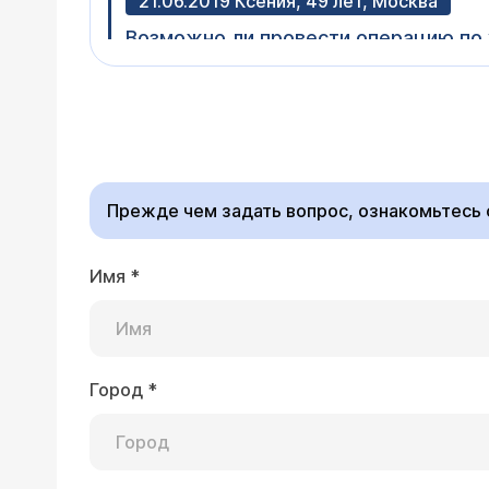
21.06.2019 Ксения, 49 лет, Москва
Возможно ли провести операцию по удалению желчного пузыря лапа
Здравствуйте, Ксения
противопоказанием к 
можно обсуждать этот
болезни - какие были 
прием (
расписание пр
Прежде чем задать вопрос, ознакомьтесь
Имя
*
15.10.2018 Татьяна Сергеевна, 32 года,
Здравствуйте. Меня зовут, Татьяна, 
Хотела, к Вам обратиться с такой п
брюшной полости. Сказали, что ничег
Город
*
Уважаемая Татьяна Се
2018 года почувствовала себя не о
профессору Луцевичу
что киста увеличилась в размерах, и
ощущается какое-то давящее чувство
и на фитнес тренировки. Подскажит