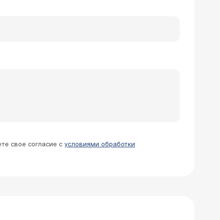
сультация, лечение, возможно ли
 узистов и на разных аппаратах - у
 года были разные размеры - 5,6 , у
е образование (аденомиоматоз или
няя ультразвуковое исследование 1-2
ен общий холестерин и НП. Недавно
ный). При отрицательной динамике (рост
Рояснит ли картину холестероза или
ческая холецистэктомия под наркозом
ного прокола под спинальной
).
ете свое согласие с
условиями обработки
я послеоперационный шрам с 1995