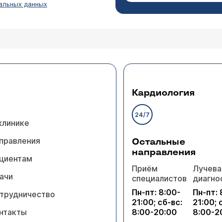
ирургов
).
альных данных
ному эндоскопическими путем?
чните, о какой локализации фиброаденомы идет речь?
Кардиология
24/7
клинике
правления
Остальные
направления
циентам
Приём
Лучева
теросальпингографии в вашем центре обнаружили
ачи
специалистов
диагно
удет стоить процедура удаления спаек в вашем 
Пн-пт: 8:00-
Пн-пт: 
трудничество
21:00; сб-вс:
21:00; 
Ярочкина Марина Игоревна
нтакты
8:00-20:00
8:00-2
роскопическая операция сальпинголизиса стоит 120 00