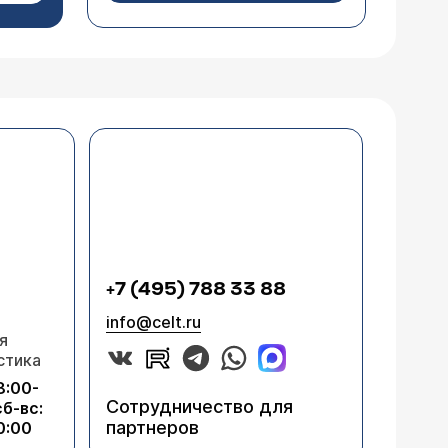
+7 (495) 788 33 88
info@celt.ru
я
 спайки маточной трубы.
стика
центре?
8:00-
Сотрудничество для
сб-вс:
партнеров
0:00
0 руб.