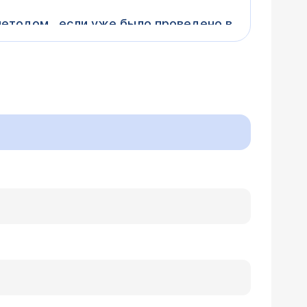
ом числе открытых) не является
лнения таких операций. Более конкретно
, надо проанализировать историю
атиться к хирургу лично, приходите на
, г. Подольск, мкр. Климовск.
 селезенки, по УЗИ обследованию
2 года, делать УЗИ. Летом в июле
ться к главному хирургу ЦЭЛТ
ала УЗИ обследование, оказалось,
можно на правом боку, т.к.
 хожу на прыжки на батуте с детьми,
ет быть решение моей проблемы?