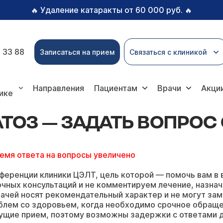
Удаление катаракты от 60 000 руб.
🔥
🔥
 33 88
Записаться на прием
Связаться с клиникой
задать вопрос онлайн
Направления
Пациентам
Врачи
Акци
ике
ОЗ — ЗАДАТЬ ВОПРОС
ремя ответа на вопросы увеличено
ференции клиники ЦЭЛТ, цель которой — помочь вам в 
чных консультаций и не комментируем лечение, назнач
ачей носят рекомендательный характер и не могут зам
блем со здоровьем, когда необходимо срочное обращ
ущие прием, поэтому возможны задержки с ответами д