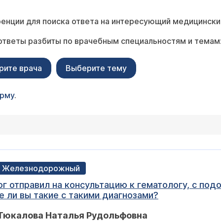
енции для поиска ответа на интересующий медицински
ответы разбиты по врачебным специальностям и темам
рите врача
Выберите тему
орму
.
ет, Железнодорожный
ог отправил на консультацию к гематологу, с по
 ли вы такие с такими диагнозами?
 Тюкалова Наталья Рудольфовна