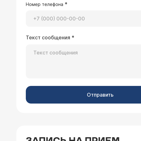
На данный момент больше всего бес
*
Номер телефона
Текст сообщения
*
27.06.2011 Света, 51 год, Орел
На МРТ брюшной полости в печени им
жидкостное образование в селезен
наблюдение. А к каким специалиста
Обратиться надо к ге
гастроэнтеролога.
Отправить
30.07.2008 Шереметьев Максим, 23 го
ЗАПИСЬ НА ПРИЕМ