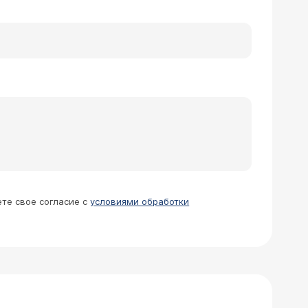
 кисты, полип желчного пузыря и
). Показано дальнейшее
левания) и наблюдаться у
ете свое согласие с
условиями обработки