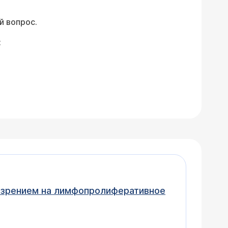
й вопрос.
:
дозрением на лимфопролиферативное