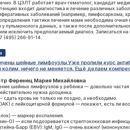
нечно. В ЦЭЛТ работает врач-гематолог, кандидат меди
тенцию входит диагностика и лечение различных забол
иферативных заболеваний (например, лимфосаркома, х
 определения тактики лечения маме необходима очная 
у пульмонолога данных, а также после дополнительно
ли исключить предполагаемый диагноз. Записаться на 
 (495) 266-91-14.
а
личены шейные лимфоузлы,Уже пропили курс антиб
я колим, ничего не меняется. Ещё делаем компр
е обнаружено. Соплей нет, кашля тоже,
атр Ференец Мария Михайловна
ение шейных лимфоузлов у ребёнка — довольно частая 
действительно нужна дооценка.
 сдать кровь не только не поздно, а необходимо.
ОАК) с лейкоцитарной формулой — покажет, есть ли вос
лок) — маркер воспаления.
ин-О) — если подозревается стрептококковая инфекци
штейна-Барр (EBV): IgM, IgG — очень важно! (мононукле