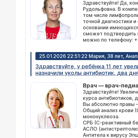
Здравствуйте! Да, ко
Рудольфовна. В компе
том числе лимфопрол
точной диагностики и
основании имеющихся 
сможет подтвердить и
можно по телефону: +7
25.01.2026 22:51:22 Мария, 38 лет, Анап
Здравствуйте, у ребёнка 11 лет уве
назначили уколы антибиотик, два дн
атигистаминные. Может, кровь сдать? Или уже поздно? Делали УЗИ, гноя н
Врач — врач-педи
немного красное горло.
Здравствуйте! Увелич
курса антибиотиков, 
Вы абсолютно правы —
Общий анализ крови (
мононуклеоза.
СРБ (С-реактивный бе
АСЛО (антистрептолиз
Антитела к вирусу Эп