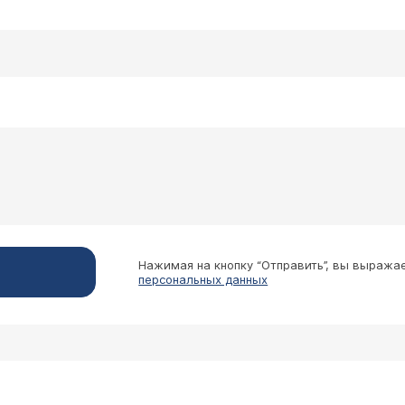
покоят лимфоузлы. Что это может значить?
еются небольшие гемангиомы (1,2 и 1,6) и мелкие
ке (дифференцировать между кистой и лимфомой
м обращаться для консультаций? (гепатолог?)
матологу (для исключения лимфопролиферативного забо
Нажимая на кнопку “Отправить”, вы выража
персональных данных
да, Ростов-на-Дону