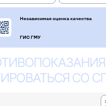
ый центр.
Независимая оценка качества
ГИС ГМУ
 и болезненны. Подскажите, пожалуйста, к како
ОТИВОПОКАЗАНИЯ
изации воспаленных лимфоузлов. Лимфоузлы регионарно
ратиться к врачу-терапевту
(расписание приема)
.
ИРОВАТЬСЯ СО 