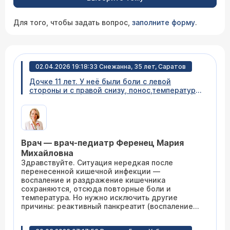
Для того, чтобы задать вопрос,
заполните форму
.
02.04.2026 19:18:33 Снежанна, 35 лет, Саратов
Дочке 11 лет. У неё были боли с левой
стороны и с правой снизу, понос,температура
до 39.5. Нас госпитализировали в больницу.
Там сделали УЗИ чтоб понять есть ли
аппендицит. Его нет . От туда нас отвезли в
инфекционную. Там пролечили и выписали с
диагнозом гастроэнтерит инфекционного
Врач — врач-педиатр Ференец Мария
происхождения. Через день у нас опять боли
но уже с лева и температура 37.8. Педиатр
Михайловна
направила к гастроэнтерологу. Что у нас
Здравствуйте. Ситуация нередкая после
может быть
перенесенной кишечной инфекции —
воспаление и раздражение кишечника
сохраняются, отсюда повторные боли и
температура. Но нужно исключить другие
причины: реактивный панкреатит (воспаление
поджелудочной) — частая причина болей
именно слева после инфекции, сдать амилазу и