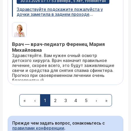
30.03.2026 07:17:53 Венера , 5 лет, Узбекистан
липазу крови, сделать УЗИ брюшной полости с
акцентом на поджелудочную. Лямблиоз —
Здравствуйте подскажите пожалуйста у
паразиты дают волнообразное течение. Сдать
дочки заметила в заднем проходе
кал на антиген лямблий и копрограмму, ОАК,
сторожевой бугорок ей 5 лет у нас никогда
ОАМ и идти к детскому гастроэнтерологу с
небыли запоров
результатами.
Врач — врач-педиатр Ференец Мария
Михайловна
Здравствуйте. Вам нужен очный осмотр
детского хирурга. Врач назначит правильное
лечение, скорее всего, это будут заживляющие
свечи и средства для снятия спазма сфинктера.
Прогноз при своевременном лечении очень
благоприятный.
24.02.2026 07:42:14 Дарья , 20 лет, Кемерово
«
‹
1
2
3
4
5
›
»
Дала ребенку попробовать яблоко нам 5,5 мес
на утро покраснели щеки дала Фенистил 8
капель днем и 8 на ночь но краснота не спала
что это может быть
Прежде чем задать вопрос, ознакомьтесь с
правилами конференции
.