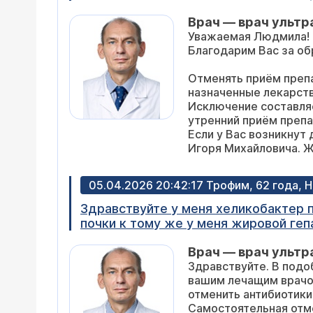
(терапевт) не предупреждал. Спаси
Врач — врач ультр
Уважаемая Людмила!
Благодарим Вас за о
Отменять приём препа
назначенные лекарст
Исключение составляе
утренний приём препа
Если у Вас возникнут
Игоря Михайловича. 
05.04.2026 20:42:17 Трофим, 62 года,
Здравствуйте у меня хеликобактер пилори врач назначил антибиотики три вида пропив пять дней у 
почки к тому же у меня жировой гепатоз 
продолжать пить эти же лекарства 
Врач — врач ультр
Здравствуйте. В под
вашим лечащим врачо
отменить антибиотики
Самостоятельная отм