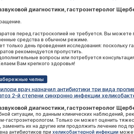
бо.
азвуковой диагностики, гастроэнтеролог Щерб
бращение.
ратов перед гастроскопией не требуется. Вы можете 
венные средства в обычном режиме.
т только день проведения исследования: поскольку г
ратов рекомендуется пропустить.
 дополнительные вопросы или потребуется консультация
Желаем Вам крепкого здоровья!
 Набережные челны
меня стали болеть
2-й степени синхронно инфекции хеликобактер пилори что
?
азвуковой диагностики, гастроэнтеролог Щерб
обной ситуации, по данным клинических наблюдений, 
м-гастроэнтерологом. Только он может оценить тяжес
, заменить их на другие или продолжить лечение под 
ена антибиотиков при
хеликобактерной инфекции
может