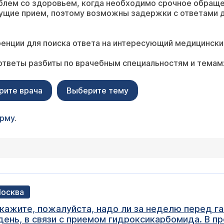
блем со здоровьем, когда необходимо срочное обращ
ущие прием, поэтому возможны задержки с ответами д
енции для поиска ответа на интересующий медицински
ответы разбиты по врачебным специальностям и темам
рите врача
Выберите тему
орму
.
Москва
ажите, пожалуйста, надо ли за неделю перед г
день, в связи с приемом гидроксикарбомида. В п