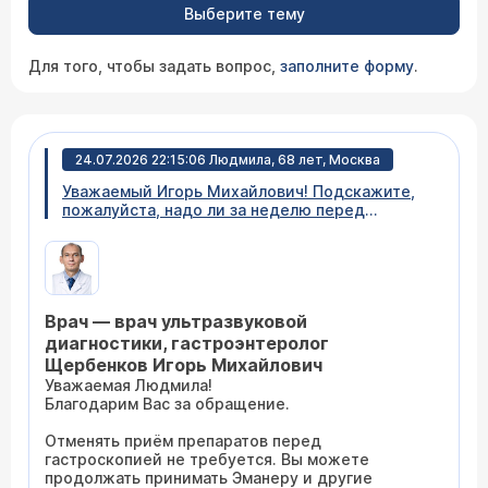
Выберите тему
Для того, чтобы задать вопрос,
заполните форму
.
24.07.2026 22:15:06 Людмила, 68 лет, Москва
Уважаемый Игорь Михайлович! Подскажите,
пожалуйста, надо ли за неделю перед
гастроскопией отменять прием эманеры, если
я ее принимаю через день, в связи с приемом
гидроксикарбомида. В прошлом году меня об
этом врач (терапевт) не предупреждал.
Спасибо.
Врач — врач ультразвуковой
диагностики, гастроэнтеролог
Щербенков Игорь Михайлович
Уважаемая Людмила!
Благодарим Вас за обращение.
Отменять приём препаратов перед
гастроскопией не требуется. Вы можете
продолжать принимать Эманеру и другие