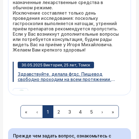
назначенные лекарственные средства в
обычном режиме.
Исключение составляет только день
проведения исследования: поскольку
гастроскопия выполняется натощак, утренний
приём препаратов рекомендуется пропустить.
Если у Вас возникнут дополнительные вопросы
или потребуется консультация, будем рады
видеть Вас на приёме у Игоря Михайловича.
Желаем Вам крепкого здоровья!
30.05.2025 Виктория, 25 лет, Томск
Здравствуйте, делала фгдс. Пищевод
свободно проходим на всем протяжении,
слизистая розовая, гладкая, блестящая,
эластичная, сосудистый рисунок
дифференцируется, регулярный. Кардия
полностью не смыкается. В желудке натощак
пенистая слизь. Складки типичные, при
Здравствуйте, Виктория. Судя по описанию, у
инсуффуляции воздухом расправляются
«
‹
1
2
3
4
5
›
»
Вас выявлена незначительная гастропатия.
антральном отделе с очагами эритемы, рыхлая
Ничего опасного. Данные гастроскопии надо
, незначительно отёчная , эластичная,
сопоставить с клинической картиной, чтобы
блестящая. Привратник полностью смыкается,
говорить о диагнозе.
проходим. Луковица дпк объемная, обычной
Прежде чем задать вопрос, ознакомьтесь с
формы, слизистая розовая, бархатистая. В