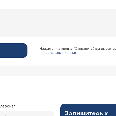
 рук
ом. Что бы это могло быть и как от этого
Нажимая на кнопку “Отправить”, вы выража
неролог Тараторкин Валентин Валентинович
персональных данных
 этим, к сожалению, ничего не поделаешь.
ние приема
).
елефона*
Запишитесь к