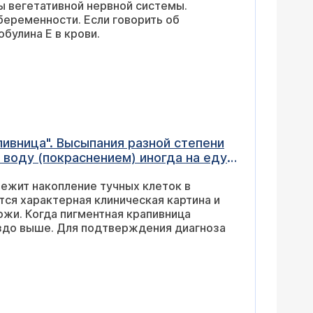
ы вегетативной нервной системы.
еременности. Если говорить об
булина Е в крови.
ивница". Высыпания разной степени
оду (покраснением) иногда на еду
 и даже принимать злокачественный
ежит накопление тучных клеток в
го" участка?
тся характерная клиническая картина и
жи. Когда пигментная крапивница
аздо выше. Для подтверждения диагноза