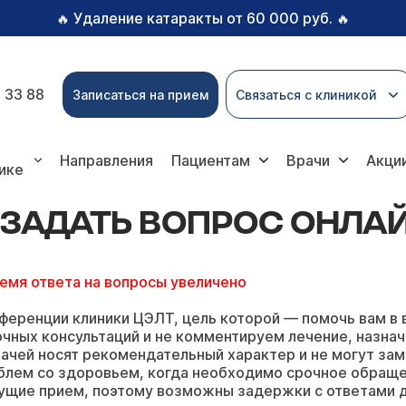
Удаление катаракты от 60 000 руб.
🔥
🔥
 33 88
Записаться на прием
Связаться с клиникой
ь вопрос онлайн
Направления
Пациентам
Врачи
Акци
ике
ЗАДАТЬ ВОПРОС ОНЛА
ремя ответа на вопросы увеличено
ференции клиники ЦЭЛТ, цель которой — помочь вам в 
чных консультаций и не комментируем лечение, назнач
ачей носят рекомендательный характер и не могут зам
блем со здоровьем, когда необходимо срочное обращ
ущие прием, поэтому возможны задержки с ответами д