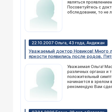
являться проявлением
Посоветуйтесь с докт
обследовании, то не 
22.10.2007 Ольга, 43 года, Андижан
Уважаемый доктор Новиков! Много ле
яркости появились после родов. Пятн
или напитки (бессистемно). Читала,
Уважаемая Ольга! Мас
характер. Так ли это? Значит ли это
различных органах и 
положительный симпт
начинается в зрелом 
рекомендую Вам сдел