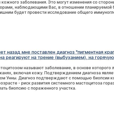
 кожного заболевания. Это могут изменения со сторон
орами, наблюдающими Вас, в отношении планируемой б
лишним будет провести исследование общего иммуногло
т назад мне поставлен диагноз "пигментная крап
а реагируют на трение (выбуханием), на горячую в
 что болезнь может поражать внутренние органы
тоцитозом называют заболевание, в основе которого л
, что надо делать биопсию пораженного "пятнисто
тканях, включая кожу. Подтверждением диагноза являе
ом Унны. Диагноз подтверждают с помощью биопсии ко
возрасте - риск развития системного мастоцитоза гор
ать биопсию с пораженного участка.