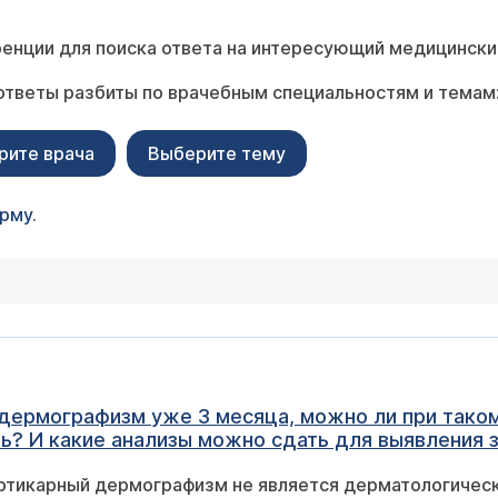
енции для поиска ответа на интересующий медицински
ответы разбиты по врачебным специальностям и темам
рите врача
Выберите тему
орму
.
 дермографизм уже 3 месяца, можно ли при тако
ь? И какие анализы можно сдать для выявления з
ртикарный дермографизм не является дерматологическ