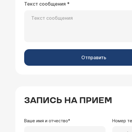
обследования.
Текст сообщения
*
26.03.2003 Владимир, 21 год
С двенадцати лет стал замечать, что при проведении неострым предметом через 2-3 минуты кожа вздувается по линии
проведения на 1-3 мм. При попадании света кожа начинает чесаться и зудеть без покраснений. При длительном мытье
возникает эффект "мокрых перчаток" на пальцах. Кожа покрывается серым налет
Отправить
Врач — дерматове
избавиться?
Судя по описанию, следы, которые остаются после проведения тупыми предметами, очень похожи на проявления так
называемого дермографизма. Это просто особенность Вашего организма, с
Что же касается состояния рук, то для определения диагноза необходима очная консультация специалиста-
дерматолога (
расписа
ЗАПИСЬ НА ПРИЕМ
Ваше имя и отчество*
Номер т