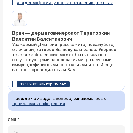
эпидермофатии, у нас, к сожалению, нет таких
специализированных клиник, а доехать до Вас
просто не реально. Перепробовал 25
препаратов, в последний раз протирал йодом,
ужасно мучительно – до конца не проходит,
стоит один раз вспотеть, как снова
Врач — дерматовенеролог Тараторкин
начинается раздражение. Был бы очень Вам
благодарен за рекомендуемые препараты.
Валентин Валентинович
Готов перечислить на Ваш счет
Уважаемый Дмитрий, расскажите, пожалуйста,
предварительно. Очень устал от этого недуга!
о лечении, которое Вы получали ранее. Упорное
течение заболевание может быть связано с
сопутствующими заболеваниями, различными
иммунодефицитными состояниями и т.п. И еще
вопрос - проводилось ли Вам
микробиологическое исследование, другими
словами: на основании чего был поставлен
12.11.2001 Виктор, 19 лет
диагноз паховой эпидермофаитии?
Занимаюсь бегом. Один раз после тренировки
не успел принять душ и поэтому в паху возник
Прежде чем задать вопрос, ознакомьтесь с
зуд и покраснение. Пробовал присыпать
правилами конференции
.
присыпкой не проходит. Что посоветуете?
Имя
*
Врач — дерматовенеролог Разумова