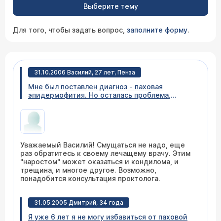
Выберите тему
Для того, чтобы задать вопрос,
заполните форму
.
31.10.2006 Василий, 27 лет, Пенза
Мне был поставлен диагноз - паховая
эпидермофития. Но осталась проблема,
которую я не озвучил, т.к. не понял из-за зуда.
Около заднего прохода появился нарост, как-
бы складка кожи, иногда на туалетной бумаге
остаётся пятнышко крови. Что это может
быть, может, например, следствие паховой
Уважаемый Василий! Смущаться не надо, еще
эпидермофитии?
раз обратитесь к своему лечащему врачу. Этим
"наростом" может оказаться и кондилома, и
трещина, и многое другое. Возможно,
понадобится консультация проктолога.
31.05.2005 Дмитрий, 34 года
Я уже 6 лет я не могу избавиться от паховой