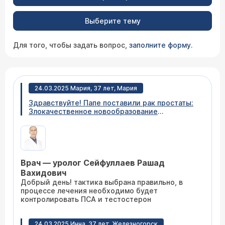
Выберите тему
Для того, чтобы задать вопрос,
заполните форму
.
24.03.2025 Мария, 37 лет, Мария
Здравствуйте! Папе поставили рак простаты:
Злокачественное новообразование
предстательной железы. Развернутый
клинический диагноз: Ацинарная
аденокарцинома предстательной железы
Глисон 3+4=7 сТ2сN1М1 4 ст (по МРТ, КТ -
картина метастатического поражения правого
Врач — уролог Сейфуллаев Рашад
наружного подвздошного л/у, очаг в
седалищной кости слева, ОСГ: Участок
Вахидович
гиперфиксации РФП в проекции правого
Добрый день! тактика выбрана правильно, в
крестцово-подвздошного сочленения). У меня
процессе лечения необходимо будет
вызывают сомнения метастазы в костях По кт:
контролировать ПСА и тестостерон
Глыбчатый очаг в теле левой седалищной
кости размерами до 9х14мм, возможно,
энхондрома. по мрт: В левой седалищной
24.03.2025 Инна, 37 лет, Железногорск