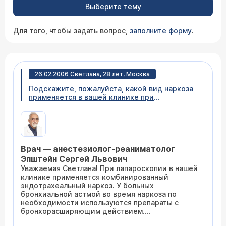
Выберите тему
Для того, чтобы задать вопрос,
заполните форму
.
26.02.2006 Светлана, 28 лет, Москва
Подскажите, пожалуйста, какой вид наркоза
применяется в вашей клинике при
лапароскопии по поводу непроходимости
маточных труб при заболевании
"бронхиальная астма легкой степени" (не
лечу, но бронхоспазмы бывают от пахучих и
мелкодисперсных веществ)?
Врач — анестезиолог-реаниматолог
Эпштейн Сергей Львович
Уважаемая Светлана! При лапароскопии в нашей
клинике применяется комбинированный
эндотрахеальный наркоз. У больных
бронхиальной астмой во время наркоза по
необходимости используются препараты с
бронхорасширяющим действием.
Целесообразно перед операцией полностью