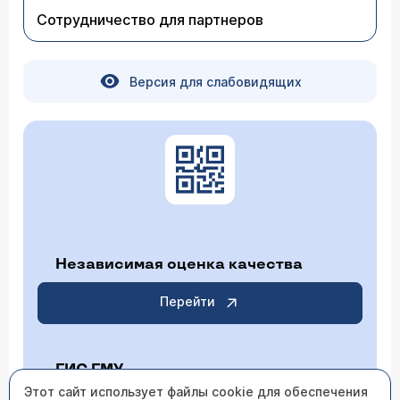
Продолжайте наблюдение у лечащего
Сотрудничество для партнеров
(оперировавшего Вас) врача.
Версия для слабовидящих
Независимая оценка качества
Перейти
ГИС ГМУ
Этот сайт использует файлы cookie для обеспечения