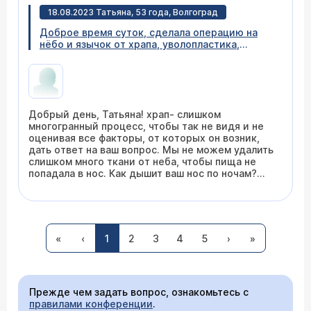
18.08.2023 Татьяна, 53 года, Волгоград
Доброе время суток, сделала операцию на
нёбо и язычок от храпа, уволопластика,
прошла неделя но храп не проходит,
подскажите пожалуйста через какое время
полностью исчезнет храп
Добрый день, Татьяна! храп- слишком
многогранный процесс, чтобы так не видя и не
оценивая все факторы, от которых он возник,
дать ответ на ваш вопрос. Мы не можем удалить
слишком много ткани от неба, чтобы пища не
попадала в нос. Как дышит ваш нос по ночам?
если плохо, то надо и его вылечить разными
способами, в том числе и радиоволновым.
14.01.2022 Наталья, 66 лет, Москва
Делали ли вы полисомнограмму ( ПСГ), чтобы
оценить степень храпа и апноэ ( легкая, средняя,
Можно ли провести увулотомию в день
тяжелая)? При тяжелой нужно дыхание через
«
‹
1
2
3
4
5
›
»
обращения без госпитализации? (храп без
маску. каков ваш индекс массы тела? Для
апноэ).
успешного лечения он должен быть до 27-29,
если больше- надо снижать вес или
пользоваться маской СИПАП-терапии. в любом
случае, спите с приподнятым головным концом
Прежде чем задать вопрос, ознакомьтесь с
кровати или на высоких подушках, не ешьте за 3
правилами конференции
.
Здравствуйте, Наталья. Можно увулотомию