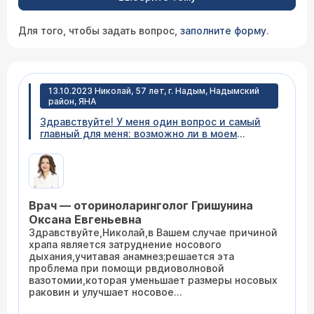
Для того, чтобы задать вопрос,
заполните форму
.
13.10.2023 Николай, 57 лет, г. Надым, Надымский
район, ЯНА
Здравствуйте! У меня один вопрос и самый
главный для меня: возможно ли в моем
возрасте избавиться от храпа? "Храплю" с 10
лет....все так надоело, не высыпаюсь, каждые
два часа ночью встаю в туалет, с возрастом
храп усиливается, храплю как старый
"трактор". Жена привыкла, но самому
Врач — оториноларинголог Гришунина
неприятно.
Оксана Евгеньевна
Здравствуйте,Николай,в Вашем случае причиной
храпа является затруднение носового
дыхания,учитавая анамнез;решается эта
проблема при помощи рвдиоволновой
вазотомии,которая уменьшает размеры носовых
раковин и улучшает носовое
дыхание,восстанавливая аэрацию носа.