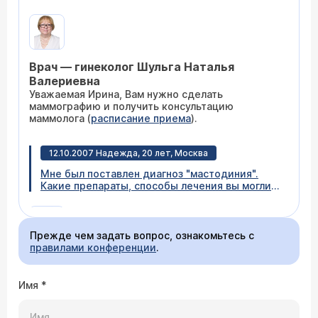
Посоветуйте, какие способы лечения надо
применить.
Врач — гинеколог Шульга Наталья
Валериевна
Уважаемая Ирина, Вам нужно сделать
маммографию и получить консультацию
маммолога (
расписание приема
).
12.10.2007 Надежда, 20 лет, Москва
Мне был поставлен диагноз "мастодиния".
Какие препараты, способы лечения вы могли
бы посоветовать?
Прежде чем задать вопрос, ознакомьтесь с
правилами конференции
.
Чаще всего в Вашем возрасте рекомендуют
мастодинон или аналогичные препараты, а
также биологически активные добавки.
Имя
*
27.09.2007 Надежда, 20 лет, Москва