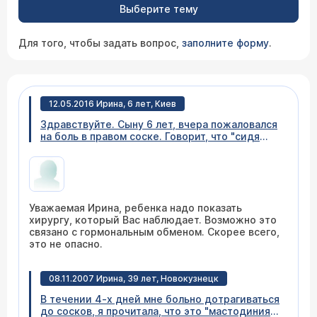
Выберите тему
Для того, чтобы задать вопрос,
заполните форму
.
12.05.2016 Ирина, 6 лет, Киев
Здравствуйте. Сыну 6 лет, вчера пожаловался
на боль в правом соске. Говорит, что "сидя
вздулась". При осмотре внешних изменений не
обнаружила, кожа не гиперемирована, при
пальпации не болезнена, но при нажатии на
сорочек в центре будто упираюсь во что-то и
при этом он говорит, что болит. В покое, я так
Уважаемая Ирина, ребенка надо показать
поняла, не беспокоит, только при нажатии.
хирургу, который Вас наблюдает. Возможно это
Неоднократно замечала, что его прям тянет к
связано с гормональным обменом. Скорее всего,
соску, то потрогать, то покрутить его.
это не опасно.
Постоянно делала замечания, говорила, что
нельзя, но слова быстро забывались.
Подскажите пожалуйста, к кому нам
08.11.2007 Ирина, 39 лет, Новокузнецк
обратиться за консультацией? Что это может
быть? Опасно ли? И что можно сделать в
В течении 4-х дней мне больно дотрагиваться
домашних условиях до осмотра врача?
до сосков, я прочитала, что это "мастодиния".
Спасибо