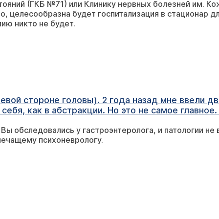
ояний (ГКБ №71) или Клинику нервных болезней им. Ко
на 300 мг. уже 13-14 приступов. Начали снижать 
о, целесообразна будет госпитализация в стационар д
 175 мг., левицитам 1250 мг. (вес 84, рост 185). 
ию никто не будет.
т из помещения на улицу, через (5-30 минут) пос
т. Что можете посоветовать?
евой стороне головы). 2 года назад мне ввели два 
 себя, как в абстракции. Но это не самое главно
чем ела до этого (когда сидела на Финлепсине). В
 Вы обследовались у гастроэнтеролога, и патологии не
ракции. Ощущение, что мой желудок и мое сознани
лечащему психоневрологу.
ышат друг друга. Я вижу пищу перед собой и пон
остоянно просит еды, вне зависимости от того, г
 не могла делать раньше), но ночью и вечером я 
л чувствовать поступающую в него пищу – скольк
ю стандартную порцию (которой наелась бы раньш
чинаю есть еще. В моем случае это ведет к набо
ает чувство пустоты в желудке – как будто не ку
 гастроэнтеролога: сахар крови- 5,2, ФГС и так 