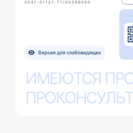
Л041-01137-77/00368560
эпилептологу.
Из других симптомов - подергивания при засыпании и во сне. Подскажите, пожалуйста, что следует делать для
предотвращения/лечения приступов?
22.03.2010 Екатерина, 27 лет, Сызрань
Версия для слабовидящих
У моего мужа (33 года) произошел пр
недели перевести полученную бумагу
единственно, в детстве было у него
ИМЕЮТСЯ ПР
Уважаемая Екатерина!
братья умерли, поэтому подробносте
ЭЭГ отмечается медле
показало: Фоновая запись предста
не исключает эписинд
активности коры головного мозга по
ПРОКОНСУЛЬТ
отдельных групп волн амплитудой 27
6-13 мкВ, частотой 19-23 Гц. Реакц
медленных" волн билатерально синхр
выраженна умеренно. Заключение: 
дисфункции срединно-стволовых стр
межполушарной асимметрии не выявл
04.09.2009 Юлия, 20 лет, Ставрополь