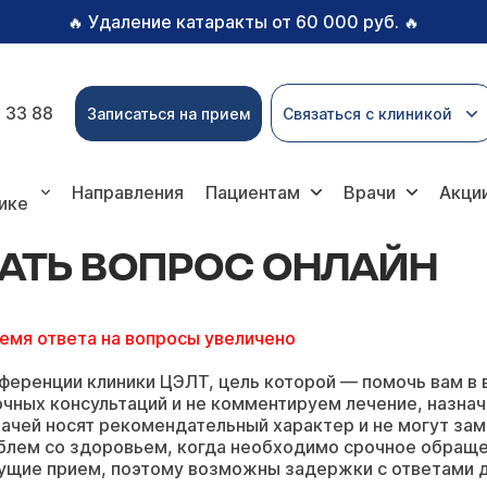
Удаление катаракты от 60 000 руб.
🔥
🔥
 33 88
Записаться на прием
Связаться с клиникой
прос онлайн
Направления
Пациентам
Врачи
Акци
ике
АТЬ ВОПРОС ОНЛАЙН
ремя ответа на вопросы увеличено
ференции клиники ЦЭЛТ, цель которой — помочь вам в 
чных консультаций и не комментируем лечение, назнач
ачей носят рекомендательный характер и не могут зам
блем со здоровьем, когда необходимо срочное обращ
ущие прием, поэтому возможны задержки с ответами д