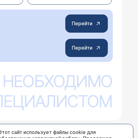
пасибо!
Перейти
Перейти
му телу) врач назначил ЭЭГ. Две
вм головы не было, не выпивал,
ающие раздражители (родители и
 НЕОБХОДИМО
ключить объемный процесс), так как на
в затылке (иногда до 5-6 дней). ЭЭГ
 впервые судорожный приступ в 33 года
шением индекса медленоволновой
га.
на в задних отведениях в виде
СПЕЦИАЛИСТОМ
уется в передних отделах амплитудой
тся пароксизмы "полиморфных-
16,24 Гц - реакция усвоения ритма
ризнаки умеренно-выраженной
оры головного мозга. Убедительной
Этот сайт использует файлы cookie для