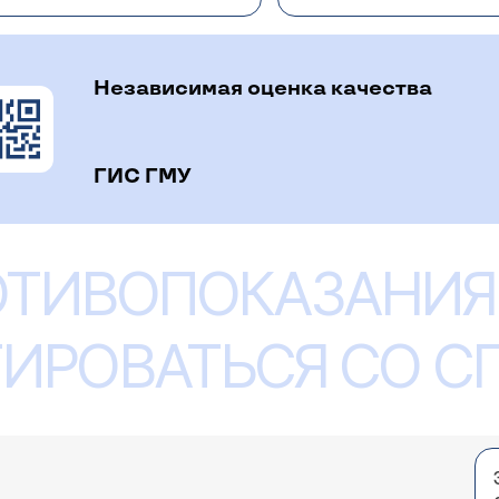
 Что может быть причиной? Заранее огромное с
Независимая оценка качества
ГИС ГМУ
иступ (полная потеря сознания и судороги по все
 будет некому, боимся повторного приступа. Тра
 что-то типа замирания, не реагировал на окруж
ОТИВОПОКАЗАНИЯ
 Необходимо выполнить МРТ головного мозга (чтобы ис
й не знаем), частые и длительные головные боли 
нноволновая активность. Наличие замирай в детстве и
влена дезорганизацией ритмов с умеренным повы
ром, который требует лечения и наблюдения у невроло
 всем отведениям. Альфа-активность представле
ИРОВАТЬСЯ СО 
-58 мкВ, частотой 10-11Гц. Бета-ритм регистрир
ия на ОГ - сглажена. При ГВ-С 3 мин регистрирую
онно длительностью до 2,5-3 сек. При ФС на 6,9,
На фоне диффузных изменений БАМ отмечаются п
уктур. Наличие легкой судорожной готовности к
ено. Опасно ли это? Будем очень благодарны!