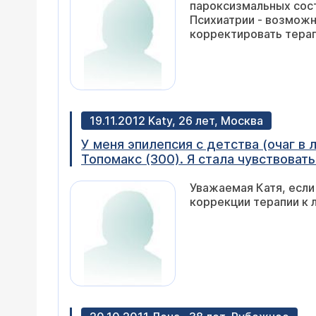
пароксизмальных сост
250 мг. те же 7-8 приступов, далее 
Психиатрии - возможн
Снова 7-8 приступов. Сейчас ламиктал
корректировать терап
хорошие. Приступы 90% когда выходи
температура воздуха роли не играю
19.11.2012 Katy, 26 лет, Москва
У меня эпилепсия с детства (очаг в л
Топомакс (300). Я стала чувствовать
мой аппетит - я стала есть больше, 
Уважаемая Катя, если
замечать, что я тоже как бы в абст
коррекции терапии к 
противоположных экваторах" и не сл
этого не понимает мой желудок. Он п
есть в любое время дня и ночи (чего
время приема пищи желудок переста
ела до этого вообще. Я съедаю сво
затем ощущая пустоту в желудке, на
чуть голодной из-за стола), возник
желудок-то полный). Сдала анализы у