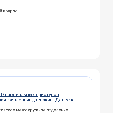
й вопрос.
:
-10 парциальных приступов
ная ремиссия 10 лет. Через два года
сковское межокружное отделение
ь. Начали наращивать ламиктал до