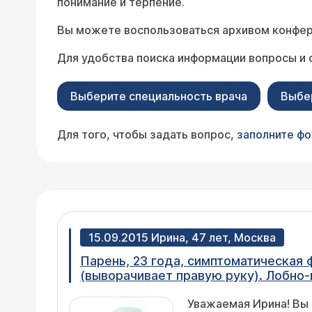
понимание и терпение.
Вы можете воспользоваться архивом конфер
Для удобства поиска информации вопросы и 
Выберите специальность врача
Выбе
Для того, чтобы задать вопрос,
заполните ф
15.09.2015 Ирина, 47 лет, Москва
Парень, 23 года, симптоматическая 
(выворачивает правую руку). Лобно-височное слева на ЭЭГ. Безрезультатно монотерапия финлепсин, депакин. Далее к
депакину присоединился ламиктал и 
Уважаемая Ирина! Вы
сначала ремиссии убрали депакин и 