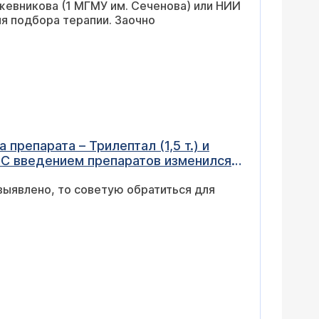
жевникова (1 МГМУ им. Сеченова) или НИИ
ламиктал и добавлять левицитам.
ля подбора терапии. Заочно
Сдвигов нет, ЭЭГ и мониторинг
ле выхода. Время года, суток,
препарата – Трилептал (1,5 т.) и
е. С введением препаратов изменился
о время еды, за столом, я стала
 выявлено, то советую обратиться для
е находятся на "двух
имаю сколько мне надо съесть, но
олодная я или сытая (сейчас я могу
отучила себя есть. Иными словами, во
о бы я не съела, ощущение, что не
е – до введения новых таблеток),
ру веса. Если я не доедаю (выхожу
шала абсолютно (хотя на самом деле
далее – все в порядке. Приступов