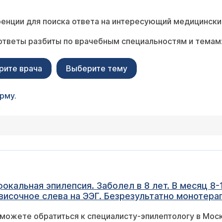
енции для поиска ответа на интересующий медицински
ответы разбиты по врачебным специальностям и темам
рите врача
Выберите тему
орму
.
фокальная эпилепсия. Заболел в 8 лет. В месяц 8
на дозе 100 мг. приступы исчезли. Медикаментоз
 можете обратиться к специалисту-эпилептологу в Мо
были на ламиктале. Год назад приступы вернулис