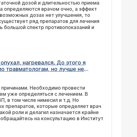
таточной дозой и длительностью приема
а определяются врачом очно, а эффект
существует ряд препаратов для лечения
ень большой спектр противопоказаний и
опухал, нагревался. До этого я
по травматологам, но лучше не
занервничали и мы начали
шана соэ, все остальное в норме, но
 причинами. Необходимо провести
о, снимало боль, но воспаления
тем уже определяться с лечением. В
разрабатываю, так как началась
, в том числе нимесил и т.д. Но
ва: деклаберл ретард и делагил.
х препаратов, которые определяет врач
ализ на антиген Б27, его
акой роли и делагил назначается крайне
ивные лямблии, могут ли они быть
 обращайтесь на консультацию в Институт