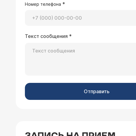
*
Номер телефона
Текст сообщения
*
15.03.2006 Ольга, 50 лет, Москва
У моей матери, скорее всего, полиа
ей сделали лазерное лечение. Помогл
превращаясь как бы в "слоновьи", и 
Уважаемая Ольга, при
Естесственно, мама жалуется на ною
Клинике ведет прием 
заболевание, есть ли лазерное обор
разобраться и в том,
(приблизительно) данное лечение?
применяется.
Отправить
10.03.2006 Саша, 22 года, UZBEKISTAN
Можно у вас пройти курс лечения от
ЗАПИСЬ НА ПРИЕМ