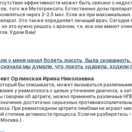
тсутствие эффективности может быть связано с недос
ов, того же Метотрексата. Естественно дозы препарат
2-2.5 мес. Если же при максимальных возможных дозах нет улучшения, то
епарат. Это также определяет лечащий врач. Сегодня 
 но это нужно решать с врачом, т.к. все они имеют оч
ов. Удачи Вам!
ля у меня начал болеть локоть, была скованноть, 
 сначала мы думали, что локоть ударила, ходили 
ачалась боль в челюстном суставе, тут родители 
певт Орлинская Ирина Николаевна
сфере, мне делали общий анализ крови, была повы
который Вы описываете, может вызываться различными
,они прибавлялись. Стала пить немесил, помогал
ание у ревматолога с целью уточнения диагноза, а за
ь, сейчас у меня болит 6 суставов, рука, но я её 
ы говорим об артрите, можно применять различные НПВП
еностопный сустав, мизинец и стопа. Пью лекарст
азначение достаточно серьезных противовоспалительны
л и делать укол ретарпена? Ещё недавно сдала ан
ноза. При ревматоидном артрите лямблии не играют ник
 ли это и что можете посоветовать, ещё есть акт
й степени активности процесса. Если не разберетесь -
та?
.Москва.)