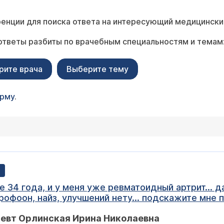
енции для поиска ответа на интересующий медицински
ответы разбиты по врачебным специальностям и темам
рите врача
Выберите тему
орму
.
е 34 года, и у меня уже ревматоидный артрит... 
рофоон, найз, улучшений нету... подскажите мн
ло ухо, может ли это быть связано с заболивани
певт Орлинская Ирина Николаевна
ранее благодарна!