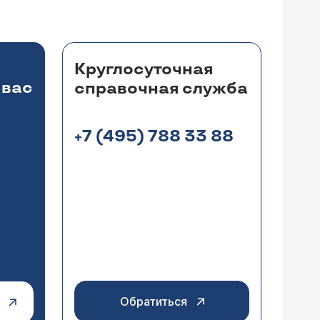
терапии.
н. В Москве ведущим специализированным
вматологии. www.rheumatolog.ru
Круглосуточная
 вас
справочная служба
+7 (495) 788 33 88
с к этой боли добавилось какое-то
м, но и ночью. На ногах стали
ции у хирурга по поводу заболевания
приема
). Консультация специалиста в
какому специалисту мне обратиться?
льное обследование - рентгенография
ти для исключения сосудистой патологии.
ашем сайте. Не исключено, что эта
орешковым синдромом. В этом случае
иходите, постараемся разобраться в
Обратиться