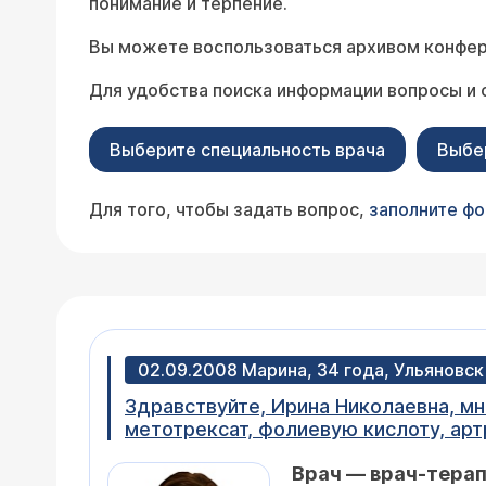
понимание и терпение.
Вы можете воспользоваться архивом конфер
Для удобства поиска информации вопросы и 
Выберите специальность врача
Выбе
Для того, чтобы задать вопрос,
заполните ф
02.09.2008 Марина, 34 года, Ульяновск
Здравствуйте, Ирина Николаевна, мн
метотрексат, фолиевую кислоту, арт
препораты! Последнее время заложи
Врач — врач-тера
профессиональную консультацию, за