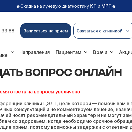
КТ
МРТ
🔥Скидка на лучевую диагностику
и
🔥
 33 88
Записаться на прием
Связаться с клиникой
опрос онлайн
Направления
Пациентам
Врачи
Акци
ике
ДАТЬ ВОПРОС ОНЛАЙН
ремя ответа на вопросы увеличено
ференции клиники ЦЭЛТ, цель которой — помочь вам в 
чных консультаций и не комментируем лечение, назнач
ачей носят рекомендательный характер и не могут зам
блем со здоровьем, когда необходимо срочное обращ
ущие прием, поэтому возможны задержки с ответами д