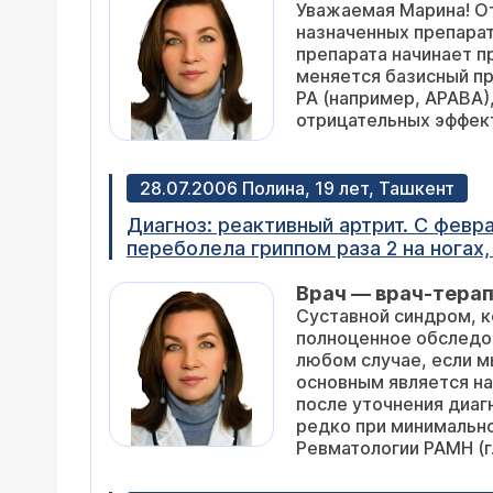
Уважаемая Марина! О
назначенных препарат
препарата начинает проявляться через 
меняется базисный пр
РА (например, АРАВА),
отрицательных эффект
28.07.2006 Полина, 19 лет, Ташкент
Диагноз: реактивный артрит. С февра
переболела гриппом раза 2 на ногах,
становилось. Далее, через месяц, н
Врач — врач-тера
обращаться к докторам наук в этой 
Суставной синдром, 
поражения суставов было всё больше
полноценное обследов
никак! До сих пор отеки и нагрев ест
любом случае, если м
контрактура, челюстной сустав, гол
основным является н
Хочу спросить, можно ли пить делаги
после уточнения диаг
определили, я напугалась. Излечимо
редко при минимально
проводниками ревмотоидного-артри
Ревматологии РАМН (г