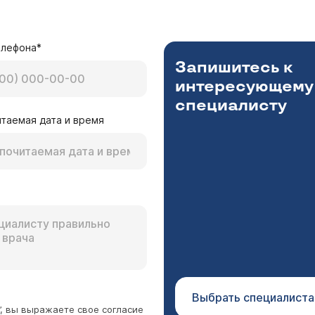
- хроническое заболевание, требующее длительной противовоспалительной 
в зависимости от проявлений заболевания, его причи
нием, занимающимся этой проблемой, является НИИ ре
елефона*
Запишитесь к
интересующему
специалисту
таемая дата и время
ить тазобедренный сустав на левой ноге, а сейча
причем, болевые ощущения сейчас не только дне
арялась). Несколько лет назад была на консульта
ветую Вам обратиться к врачу-ортопеду (
расписание 
олиартрит). Может это все звенья одной цепи? К 
1980 рублей. Скорее всего Вам понадобится дополните
?
ва, а тажке (вероятно) УЗДГ сосудов нижней конечнос
ачиваются отдельно. Прейскурант цен опубликован на н
быть обусловлена и остеохондрозом позвоночника с к
нсультация врача-невролога (
расписание приема
). Пр
Выбрать специалиста
”, вы выражаете свое согласие