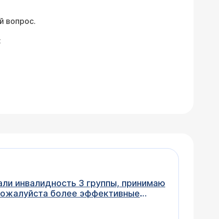
й вопрос.
:
дали инвалидность 3 группы, принимаю
е пожалуйста более эффективные
ем!? Надеюсь на вашу