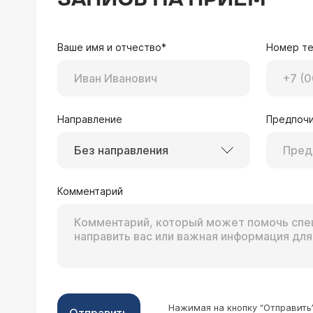
Уважаемый Саша, полиартрит 
Лечение подбирается 
медицинским учрежде
Ваше имя и отчество*
Номер т
Направление
Предпочи
27.02.2006 Тамара, 55 лет, Москва
Без направления
Около года назад меня стал беспоко
неприятно-ноющее ощущение в ноге, 
Комментарий
появляться синяки без причин (не уд
Уважаемая Тамара, со
суставов рук (поставили диагноз: п
нашей клинике стоит 
Сколько будет стоить консультация
тазобедренного суста
Эти исследования опл
симптоматика может 
может понадобится ко
Вашей проблеме.
Нажимая на кнопку “Отправить