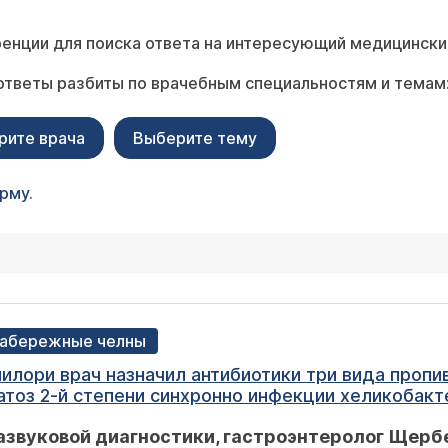
енции для поиска ответа на интересующий медицински
ответы разбиты по врачебным специальностям и темам
рите врача
Выберите тему
орму
.
 Набережные челны
меня стали болеть
2-й степени синхронно инфекции хеликобактер пилори что
?
азвуковой диагностики, гастроэнтеролог Щерб