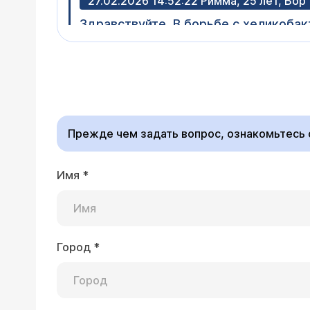
27.02.2026 14:52:22 Римма, 25 лет, Бор
Здравствуйте. В борьбе с хеликобак
вместе с антибиотиками принимала 2
Здравствуйте, Римма.
хнедельного курса с 
сделали правильно. И
терапия - индивидуал
Прежде чем задать вопрос, ознакомьтесь
Имя
*
16.07.2025 Светлана, 32 года, Мичурин
Здравствуйте!!!Скажите пожалуйста,
+ заказала тест на маркетплейсе на
практически не видно, что посовету
Город
*
Здравствуйте, Светла
или сдать анализ кала (для выявления антигенов хеликобактера в кале - не экспресс-методом, а валидизированным
методом, в диагности
советуем обратиться 