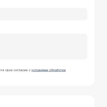
ромицин 500мг 2 раза в день
а в день Ребагит 100мг3 раза в день
. 1. Можно ли одновременно
 приема других препаратов, это важно.
-30 минут между ними? Рекомендуют
ринимайте после еды (вместе).
о принимать и перед едой, и после еды
утирокс (натощак),
ете свое согласие с
условиями обработки
ля лечения?