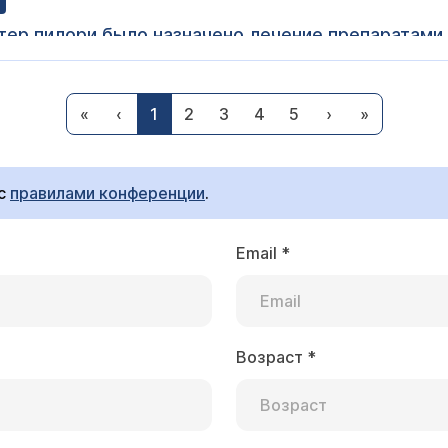
тер пилори было назначено лечение препаратами ,
 раза в день по 2 таблетки, а потом перепутала 
 При проведении эрадикации хеликобактера основное 
«
‹
1
2
3
4
5
›
»
антибиотиками - строго в дозах и режиме, рекомендова
зменение дозы и режима приема препаратов именно в 
ьна.
 с
правилами конференции
.
Email
*
ск
нужно ли лечиться,если по анализам кровь обнар
 хелибактери по калу показал 2 полоски одну яр
ете в данном вопросе?
Возраст
*
на. Для уточнения диагноза советую Вам выполнить 13
ческой лаборатории). В случае положительных тестов (
к врачу-гастроэнтерологу для назначения лечения. Ана