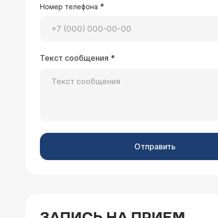
сдавать не нужно.
*
Номер телефона
30.05.2025 Светлана, 74 года, Санкт-П
Текст сообщения
*
Добрый день! Мне прописан курс эра
Метронидазол 500 мг 3 раза в день 
Эубикор 2 пакета 2 раза в день Воп
Здравствуйте, Светла
принимать Омепрозол и Де-нол (как
Омепразол - непосред
иногда принимаь Де-нол после еды через1-1.5 часа. Когда тогда принимать Ребагит? 2. Аналогично – Клотритромицин и
АНтибиотики не меша
Метронидазол одновременно или с перерыво
- не важно.
Конкор и Лористу утром , Розулип Плюс и Лористу .вечером. Через какое время можно принимать их после антибиотиков?
Посоветуйте, пожалуйста, как распределить прием лекарств. правильно. К сожалению, лечащему врачу смогу попасть
Отправить
только через неделю..
30.04.2025 Светлана, 62 года, Казань
ЗАПИСЬ НА ПРИЕМ