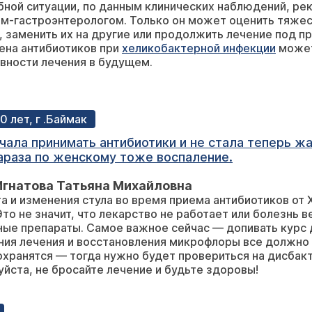
обной ситуации, по данным клинических наблюдений, 
м-гастроэнтерологом. Только он может оценить тяжес
, заменить их на другие или продолжить лечение под 
ена антибиотиков при
хеликобактерной инфекции
может
вности лечения в будущем.
0 лет, г .Баймак
алею .Тошнит зеленым, что это может
зараза по женскому тоже воспаление.
Игнатова Татьяна Михайловна
а и изменения стула во время приема антибиотиков от 
о не значит, что лекарство не работает или болезнь ве
ые препараты. Самое важное сейчас — допивать курс 
ния лечения и восстановления микрофлоры все должно 
хранятся — тогда нужно будет провериться на дисбакт
йста, не бросайте лечение и будьте здоровы!