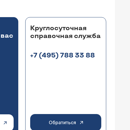
актер считается положительным при
 Уточните нормы той лаборатории, где Вы
льтируйтесь с лечащим врачом, который
Круглосуточная
 вас
справочная служба
+7 (495) 788 33 88
нужно ли принимать пробиотик?
и может быть включен пробиотик сразу
нтибиотиков развивается диарейный
пробиотик следует непременно.
Обратиться