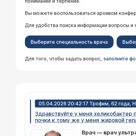
понимание и терпение.
Вы можете воспользоваться архивом конфер
Для удобства поиска информации вопросы и 
Выберите специальность врача
Выбе
Для того, чтобы задать вопрос,
заполните ф
05.04.2026 20:42:17 Трофим, 62 года,
Здравствуйте у меня хеликобактер пилори врач назначил антибиотики три вида пропив пять дней у 
почки к тому же у меня жировой гепатоз 
продолжать пить эти же лекарства 
Врач — врач ультр