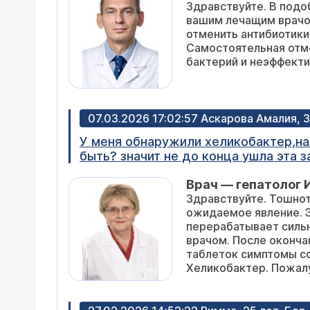
Здравствуйте. В под
вашим лечащим врачо
отменить антибиотики
Самостоятельная отм
бактерий и неэффекти
07.03.2026 17:02:57 Аскарова Амалия, 3
У меня обнаружили хеликобактер,начала принимать антибиотики и не стала теперь ж
быть? значит не до конца ушла эта 
Врач — гепатолог 
Здравствуйте. Тошнот
ожидаемое явление. Эт
перерабатывает сильн
врачом. После оконча
таблеток симптомы со
Хеликобактер. Пожалу