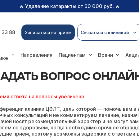
Удаление катаракты от 60 000 руб.
🔥
🔥
 33 88
Записаться на прием
Связаться с клиникой
ь вопрос онлайн
Направления
Пациентам
Врачи
Акци
ике
ЗАДАТЬ ВОПРОС ОНЛАЙ
ремя ответа на вопросы увеличено
ференции клиники ЦЭЛТ, цель которой — помочь вам в 
чных консультаций и не комментируем лечение, назнач
ачей носят рекомендательный характер и не могут зам
блем со здоровьем, когда необходимо срочное обращ
ущие прием, поэтому возможны задержки с ответами д