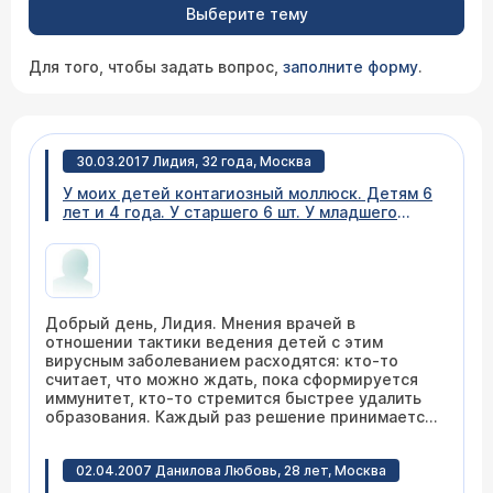
Выберите тему
Для того, чтобы задать вопрос,
заполните форму
.
30.03.2017 Лидия, 32 года, Москва
У моих детей контагиозный моллюск. Детям 6
лет и 4 года. У старшего 6 шт. У младшего
очень много на спине около 30 шт. может
более. Стоит ли удалять их? Или есть
лечение? Если удалять , то каким способом
лучше? Сколько это будет стоить? С
уважением, Лидия
Добрый день, Лидия. Мнения врачей в
отношении тактики ведения детей с этим
вирусным заболеванием расходятся: кто-то
считает, что можно ждать, пока сформируется
иммунитет, кто-то стремится быстрее удалить
образования. Каждый раз решение принимается
индивидуально. Способы удаления могут быть
различные: с помощью наружных препаратов,
02.04.2007 Данилова Любовь, 28 лет, Москва
механического удаления, посредством
радиокоагуляции. Главное - избегать