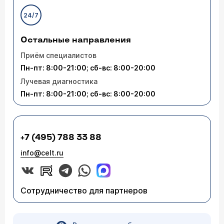
прием к детскому хирургу Александру
24/7
Владимировичу Комиссарову, который
принимает по четным дням, кроме воскресенья
(
расписание приема
).
Остальные направления
Приём специалистов
Пн-пт: 8:00-21:00; сб-вс: 8:00-20:00
Лучевая диагностика
Пн-пт: 8:00-21:00; сб-вс: 8:00-20:00
+7 (495) 788 33 88
info@celt.ru
Сотрудничество для партнеров