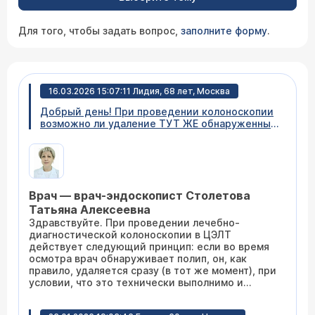
Для того, чтобы задать вопрос,
заполните форму
.
16.03.2026 15:07:11 Лидия, 68 лет, Москва
Добрый день! При проведении колоноскопии
возможно ли удаление ТУТ ЖЕ обнаруженных
полипов. Хотелось бы все сделать сразу, а не
проводить через непродолжительное время
ПОВТОРНО эту не совсем приятную
подготовку к процедуре уже для удаления
полипов (при условии их обнаружения).
Врач — врач-эндоскопист Столетова
Спасибо.
Татьяна Алексеевна
Здравствуйте. При проведении лечебно-
диагностической колоноскопии в ЦЭЛТ
действует следующий принцип: если во время
осмотра врач обнаруживает полип, он, как
правило, удаляется сразу (в тот же момент), при
условии, что это технически выполнимо и
безопасно для пациента. Таким образом, вы
проходите процедуру один раз, а не два: