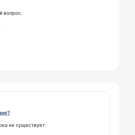
й вопрос.
:
ить обоняние?
ока не существует.