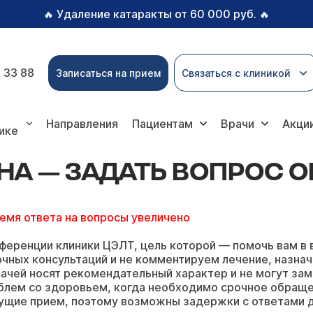
Удаление катаракты от 60 000 руб.
🔥
🔥
 33 88
Записаться на прием
Связаться с клиникой
адать вопрос онлайн
Направления
Пациентам
Врачи
Акци
ике
А — ЗАДАТЬ ВОПРОС 
ремя ответа на вопросы увеличено
ференции клиники ЦЭЛТ, цель которой — помочь вам в 
чных консультаций и не комментируем лечение, назнач
ачей носят рекомендательный характер и не могут зам
блем со здоровьем, когда необходимо срочное обращ
ущие прием, поэтому возможны задержки с ответами д