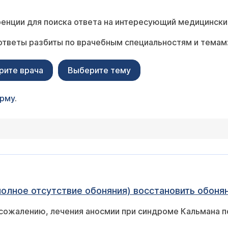
енции для поиска ответа на интересующий медицински
ответы разбиты по врачебным специальностям и темам
рите врача
Выберите тему
орму
.
Можно ли при Синдроме Кальмана (полное отсутствие обоняния) восстанов
сожалению, лечения аносмии при синдроме Кальмана п