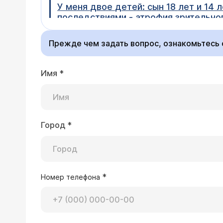
У меня двое детей: сын 18 лет и 14 лет дочь. Сын инвалид с детства: синдром Кальмана со всеми вытекающими
последствиями - атрофия зрительного нерва, несахарный диабет, отсутствие обоняния и ожирение. При росте 167 см он
весит 150 кг. Эндокринологи ничем помочь не могут: диета безуспешна, л
Врач — эндокрино
ожирение (рост 166 см, вес 90 кг).
Прежде чем задать вопрос, ознакомьтесь
Синдром Кальмана - врожденное заболевание с поражением гормонов и предполагает ко всему прочему еще и
недоразвитие половых органов. К сожалению, со снижен
вот откорректировать развитие половой системы можно, что значительно улучшит общее состояние организма. С
Имя
*
ожирением тоже можно бороться - возможно применение медикаментозно
необходима консультация квалифицированного эндокринолога, который сможет разобраться в данных заболеваниях.
Город
*
*
Номер телефона