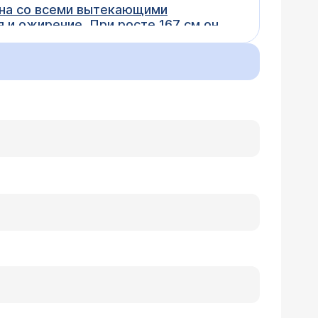
иема
).