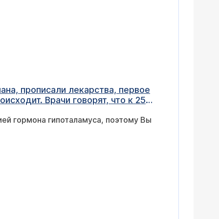
мана, прописали лекарства, первое
исходит. Врачи говорят, что к 25
собо вериться. Хочу узнать у Вас,
ей гормона гипоталамуса, поэтому Вы
ы дать больший результат, что всё