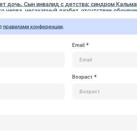
юбая операция противопоказана. У дочери тоже
лог Колодко Инна Михайловна
 Можете ли Вы чем-то помочь?
 с
правилами конференции
.
ием зрения и отсутствием обоняния ничего сделать нельзя, а
Email
*
го лечения. В любом случае Вашим детям
При желании, Вы можете проконсультировать у нас в Центре (
расписание пр
Возраст
*