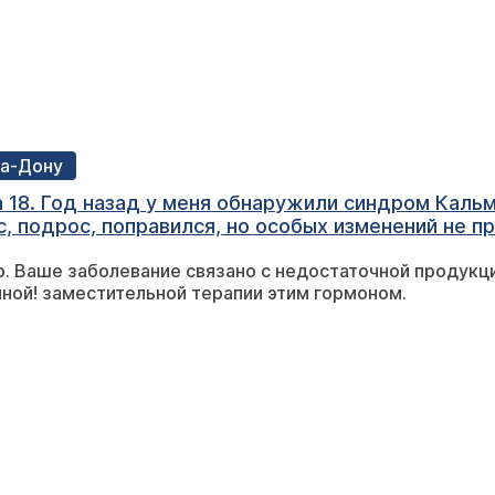
на-Дону
на 18. Год назад у меня обнаружили синдром Каль
 подрос, поправился, но особых изменений не про
я на соответствующий возраст, но мне в это не о
 Ваше заболевание связано с недостаточной продукци
ю уже не в том возрасте, когда лечение могло б
ной! заместительной терапии этим гормоном.