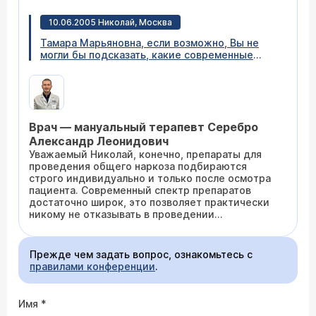
10.06.2005 Николай, Москва
Тамара Марьяновна, если возможно, Вы не
могли бы подсказать, какие современные
препараты лучше всего подойдут для общего
наркоза пожилым людям? Какие препараты
имеют наименьшее количество
противопоказаний и побочных эффектов?
Врач — мануальный терапевт Серебро
Александр Леонидович
Уважаемый Николай, конечно, препараты для
проведения общего наркоза подбираются
строго индивидуально и только после осмотра
пациента. Современный спектр препаратов
достаточно широк, это позволяет практически
никому не отказывать в проведении
анестезиологического пособия. Но нет смысла
перечислять все эти лекарства. Часто мы
02.06.2005 Евгения, 31 год, Москва
используем Диприван в сочетании с
Прежде чем задать вопрос, ознакомьтесь с
нейролептиками и наркотическими препаратами
правилами конференции
.
Мой вопрос касается анестезии или, вернее,
в титрованных дозировках. Более подробную
моей чувствительности к наркозу. У меня
информацию целесообразно обсуждать со
было два хирургических вмешательства под
специалистом по поводу конкретного случая.
Имя
*
общим наркозом. Первое - небольшая