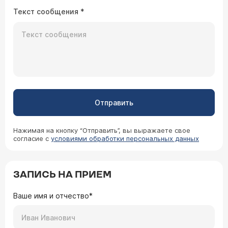
после окончания операции. Теперь я боюсь
Текст сообщения
*
любых операций, так как пережить подобное
больше не хочется. Страшно представить, что
это могло бы случиться при полостной
операции...тогда можно и от болевого шока
помереть. Может, Вы сталкивались с
подобным и расскажете, что может вызывать
такую реакцию, или посоветуете как мне
вести себя в случае, если понадобится
операция?
Отправить
Нажимая на кнопку “Отправить”, вы выражаете свое
согласие с
условиями обработки персональных данных
ЗАПИСЬ НА ПРИЕМ
Ваше имя и отчество*