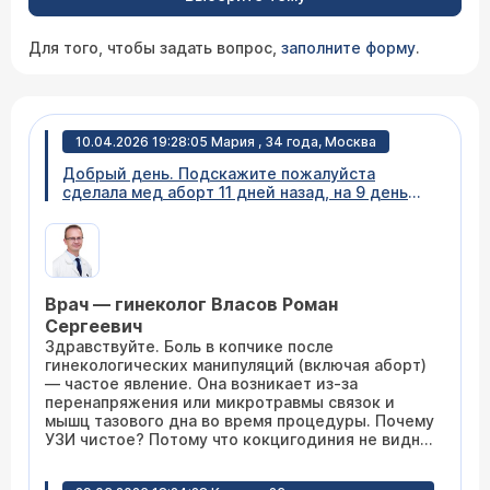
Для того, чтобы задать вопрос,
заполните форму
.
10.04.2026 19:28:05 Мария , 34 года, Москва
Добрый день. Подскажите пожалуйста
сделала мед аборт 11 дней назад, на 9 день
сделала узи. Так как появилось сильное
давление в копчике, по узи все чисто, на 10
день кровь закончилась. Но сильное давление
в копчике постоянное. Что это может быть ?
Врач — гинеколог Власов Роман
Сергеевич
Здравствуйте. Боль в копчике после
гинекологических манипуляций (включая аборт)
— частое явление. Она возникает из-за
перенапряжения или микротравмы связок и
мышц тазового дна во время процедуры. Почему
УЗИ чистое? Потому что кокцигодиния не видна
на УЗИ — нет ни гематомы, ни воспаления, ни
остатков. Рекомендуется: Ортопедическая