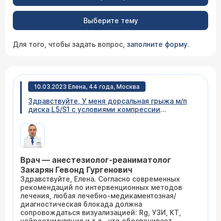
Выберите тему
Для того, чтобы задать вопрос,
заполните форму
.
10.03.2023 Елена, 44 года, Москва
Здравствуйте, У меня дорсальная грыжа м/п
диска L5/S1 с условиями компрессии
корешков. В очередной раз прострелило
левую ногу, от бедра до стопы, сильная боль,
защемляет, стреляет. Ходила к Дикулю,
сделали паравертебральная блокаду №1-2,
никакого толку (может такое быть , что
Врач — анестезиолог-реаниматолог
вкололи плохо, не в то место?). Потом там же
ещё капельницу обезболивающую +
Закарян Гевонд Гургенович
противовоспалительную. И снова ничего.
Здравствуйте, Елена. Согласно современных
Говорят надо физио и лфк, это понятно, но
рекомендаций по интервенционных методов
боль же сначала надо снять. Из лекарств пила
лечения, любая лечебно-медикаментозная/
сирдалуд на ночь, он не помогает также.
диагностическая блокада должна
Дикловит свечи 2 раза в день 3 дня ставила. И
сопровождаться визуализацией: Rg, УЗИ, КТ,
витамины допиваю нейробион. Скажите,
нейростимуляция и т.д., что обеспечивает