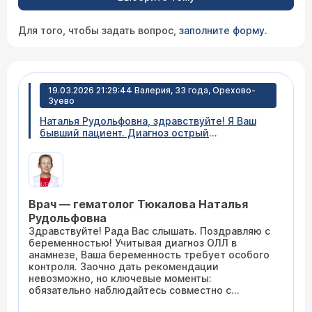
Для того, чтобы задать вопрос,
заполните форму
.
19.03.2026 21:29:44 Валерия, 33 года, Орехово-
Зуево
Наталья Рудольфовна, здравствуйте! Я Ваш
бывший пациент. Диагноз острый
лимфобластный лейкоз, сейчас мне 33 года и
первая беременность, что нужно учесть?
Врач — гематолог Тюкалова Наталья
Рудольфовна
Здравствуйте! Рада Вас слышать. Поздравляю с
беременностью! Учитывая диагноз ОЛЛ в
анамнезе, Ваша беременность требует особого
контроля. Заочно дать рекомендации
невозможно, но ключевые моменты:
обязательно наблюдайтесь совместно с
гематологом и кардиологом (оценка функции