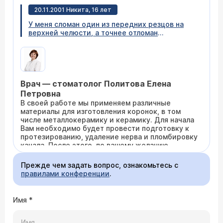
стоматолог (
расписание приема
) изготавливает
20.11.2001 Никита, 16 лет
вкладку, которая ножками уходит глубоко в
канал зуба, а верхняя часть вкладки
У меня сломан один из передних резцов на
обрабатывается под коронку.
верхней челюсти, а точнее отломан
наполовину и отломан не прямо, а под углом. Я
хотел бы узнать, сколько будет стоить
поставить фарфоровую коронку (или не знаю
какие сейчас используются, чтобы коронка
соответствовала цвету зубов). И еще:
Врач — стоматолог Политова Елена
существует ли у Вас услуга отбеливания
зубов и сколько она стоит?
Петровна
В своей работе мы применяем различные
материалы для изготовления коронок, в том
числе металлокерамику и керамику. Для начала
Вам необходимо будет провести подготовку к
протезированию, удаление нерва и пломбировку
канала. После этого, по вашему желанию,
изготавливается и устанавливается
металлокерамическая или керамическая
Прежде чем задать вопрос, ознакомьтесь с
коронка (стоимость коронок от 3000 руб.).
правилами конференции
.
Кроме того, мы используем новый способ
протезирования зубов - виниры. Винир
представляет из себя специальный колпачок,
Имя
*
который одевается на переднюю поверхность
зуба и защищает его от механических
воздействий. Все коронки подбираются нами