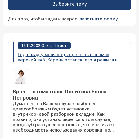
Выберите тему
Для того, чтобы задать вопрос,
заполните форму
.
13.11.2002 Ольга, 25 лет
Год назад у меня под корень был сломан
верхний зуб. Корень остался, его я решила не
удалять, был сделан протез. Ровно через год
этот протез обломился. Целесообразно ли
мне снова ставить такую конструкцию или же
следует протезировать зуб по-другому?
Канал у зуба болезненный.
Врач — стоматолог Политова Елена
Петровна
Думаю, что в Вашем случае наиболее
целесообразным будет установка
внутрикорневой разборной вкладки. Как
правило, она устанавливается в том случае,
когда зуб разрушен настолько, что возникает
необходимость использования коронки, но
ставить ее практически не на что. Тогда врач-