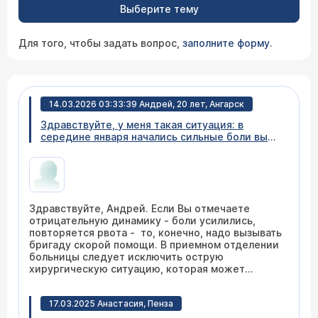
Выберите тему
Для того, чтобы задать вопрос,
заполните форму
.
14.03.2026 03:33:39 Андрей, 20 лет, Ангарск
Здравствуйте, у меня такая ситуация: в
середине января начались сильные боли выше
пупка, тошнота, рвота если поем до обеда,
обратился к терапевту, прошёл анализы, фдгс,
УЗИ, на УЗИ патологий не обнаружили, на фдгс
обнаружили острый гастрит, острый
дуоденит(был поставлен еще 4 года назад),
Здравствуйте, Андрей. Если Вы отмечаете
ДГР недостаточность привратника, пропил
отрицательную динамику - боли усилились,
таблетки 2 недели, на этой неделе опять
повторяется рвота - то, конечно, надо вызывать
начались боли и рвота желчью, в среду не
бригаду скорой помощи. В приемном отделении
спал всю ночь, так как боль была сильнее,
больницы следует исключить острую
вызвал скорую, забрали в больницу, там
хирургическую ситуацию, которая может
осмотрел хирург поставил дискинезия
угрожать жизни. Если состояние стабильное, то
кишечника, острый гастроэнтерит, прописал
надо очно обратиться с данными проведенного
таблетки, сказал, что при повторных болях
17.03.2025 Анастасия, Пенза
обследования на консультацию к терапевту или
также вызвать скорую и описать ситуацию, у
врачу-гастроэнтерологу, чтобы уточнить
меня было подобное 4 года назад, когда