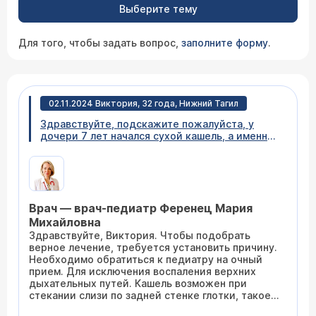
Выберите тему
Для того, чтобы задать вопрос,
заполните форму
.
02.11.2024 Виктория, 32 года, Нижний Тагил
Здравствуйте, подскажите пожалуйста, у
дочери 7 лет начался сухой кашель, а именно
подкашивание днем и ночью без признаков
ОРВИ, появилась кислая отрыжка, до этого
часто ела овсяную кашу, по два раза в день
длительное время, пили часто чай из
шиповника, ночью когда засыпает слышно что
Врач — врач-педиатр Ференец Мария
сглатывает слюни, подумали на рефлюкс,
стала давать гербион, отрыжка перестала
Михайловна
быть кислой, но все равно в течении дня и
Здравствуйте, Виктория. Чтобы подобрать
ночью есть, подскажите пожалуйста к кому
верное лечение, требуется установить причину.
обратиться, чем сразу помочь ребёнку, можно
Необходимо обратиться к педиатру на очный
дать пробиотики?
прием. Для исключения воспаления верхних
дыхательных путей. Кашель возможен при
стекании слизи по задней стенке глотки, такое
возможно и без признаков насморка. Также