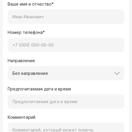
22.10.2024 Оксана, 46 лет, Петрозаводск
Ваше имя и отчество*
Здравствуйте! У меня фиброаденома, врач
маммолог назначил крем Мастофит 5 раз в
неделю и мазь аэртал 2 раза в неделю на
ночь. Мазь аэртал приобрела и удивилась, что
совсем при другом назначается... Объясните
Номер телефона*
пожалуйста... Может я чего тот не понимаю?
Врач — онколог Поливанов Кирилл
Александрович
Здравствуйте, консервативно (при помощи
Направление
кремов, мазей) фиброаденома не лечится.
Без направления
22.10.2024 Любовь, 29 лет, Алматы
Добрый день. Обнаружила образование в
Предпочитаемая дата и время
груди. По результатам узи «очаговое
образование левой молочной железы, больше
данных за фиброаденому». Размер 1.1*0,7. И
сейчас же начала лечение псориаза. Врач
назначил гормональную мазь новосалик, ванны
с морской солью и фототерапию. Можно ли
Комментарий
Врач — онколог Поливанов Кирилл
проводить данное лечение при наличии
образования в груди?
Александрович