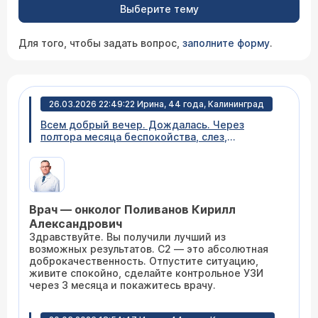
Выберите тему
Для того, чтобы задать вопрос,
заполните форму
.
26.03.2026 22:49:22 Ирина, 44 года, Калининград
Всем добрый вечер. Дождалась. Через
полтора месяца беспокойства, слез,
непонимания, тревоги. 24 марта получила
результат таб пункции молочной железы.
Сначала ставили диагноз фиброаденома
бирадз 3. Пункция показала цитологию кисты
с2. Немного выдохнула. Доктор сказала,
Врач — онколог Поливанов Кирилл
контроль узи через месяца и к ней на прием.
Скажите, не может доброкачественность
Александрович
перерасти в онкологию за три месяца??? Если
Здравствуйте. Вы получили лучший из
все нормально будет, меня же переведут на
возможных результатов. C2 — это абсолютная
категорию бирадз 2??? Стоит ли мне делать
доброкачественность. Отпустите ситуацию,
узи через каждый месяц для, своего
живите спокойно, сделайте контрольное УЗИ
спокойствия??? Или отпустить ситуацию и
через 3 месяца и покажитесь врачу.
жить спокойно?