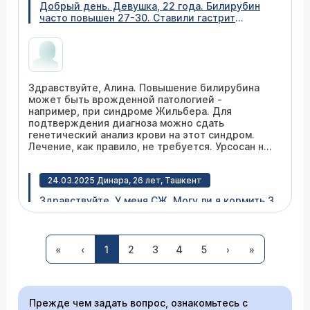
Добрый день. Девушка, 22 года. Билирубин
часто повышен 27-30. Ставили гастрит
антрального отдела желудка. Был
хеликобактер. Пролечила. А вот билирубин
всегда держится в пределах 27.
Проконсультируйте, пожалуйста, по этому
поводу. Как принимать урсосан и стоит ли
Здравствуйте, Алина. Повышение билирубина
пить именного его ?
может быть врожденной патологией -
например, при синдроме Жильбера. Для
подтверждения диагноза можно сдать
генетический анализ крови на этот синдром.
Лечение, как правило, не требуется. Урсосан не
повлияет на уровень билирубина.
24.03.2025 Динара, 26 лет, Ташкент
Здравствуйте. У меня СЖ. Могу ли я кормить 3
месячного ребёнка, если повышенный
билирубин до 70мк.л.?
«
‹
1
2
3
4
5
›
»
Врач — гепатолог Игнатова Татьяна
Михайловна
Прежде чем задать вопрос, ознакомьтесь с
Грудное вскармливание не противопоказано при