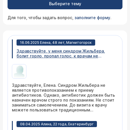
Выберите тему
Для того, чтобы задать вопрос,
заполните форму
.
16.06.2025 Елена, 48 лет, Магнитогорск
Здравствуйте, у меня синдром Жильбера,
болит горло, пропал голос, к врачам не
попасть, боюсь пить антибиотик, может быть
есть какой то щадящий?? Подскажите
пожалуйста.
Здравствуйте, Елена. Синдром Жильбера не
является противопоказанием к приему
антибиотиков. Однако, антибиотик должен быть
назначен врачом строго по показаниям. Не стоит
заниматься самолечением. До визита к врачу
можете пользоваться традиционным
симптоматическим лечением, применяемым при
болях в горле. И, безусловно, при потере голоса
08.04.2025 Алина, 22 года, Екатеринбург
соблюдать строго голосовой покой.