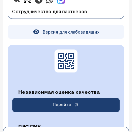
Необходимо соблюдать режим питания
(дробный прием пищи), употреблять
Сотрудничество для партнеров
достаточное количество жидкости.
Версия для слабовидящих
Независимая оценка качества
Перейти
ГИС ГМУ