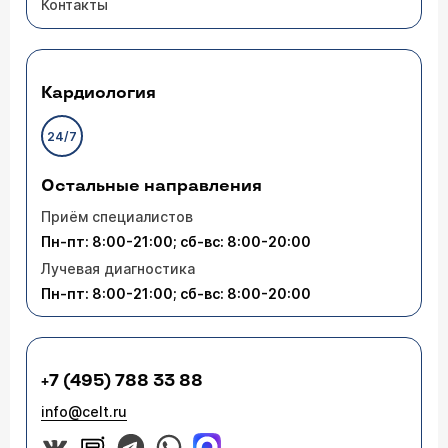
Контакты
билирубин 13,5,гемоглобин 132, подскажите
пожалуйста что можно пропить,чтобы
снизился билирубин?
Врач — гепатолог Игнатова Татьяна
Кардиология
Михайловна
Необходимо уточнить причину повышения
24/7
билирубина: синдром Жильбера? (если он
подтвержден, то лекарств не нужно), гемолиз?,
заболевание печени? (надо обратиться к врачу и
Остальные направления
сделать все обследования)
Приём специалистов
Пн-пт: 8:00-21:00; сб-вс: 8:00-20:00
02.11.2024 Руслан, 51 год, Самара
Лучевая диагностика
Здравствуйте, у меня синдром Жильбера.
Пн-пт: 8:00-21:00; сб-вс: 8:00-20:00
Общий билирубин 33,6. Мне нужно лечение?
+7 (495) 788 33 88
Врач — гепатолог Игнатова Татьяна
info@celt.ru
Михайловна
Синдром Жильбера не требует лечения.