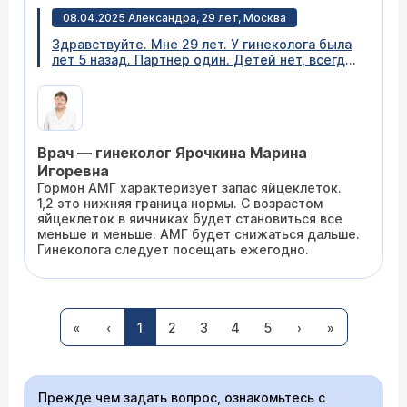
Вам (
расписание приема
).
08.04.2025 Александра, 29 лет, Москва
Здравствуйте. Мне 29 лет. У гинеколога была
лет 5 назад. Партнер один. Детей нет, всегда
предохраняемся. По совету подруги сдала
анализ АМГ, результат 1.2 нг/мл. Подскажите
пожалуйста, стоит ли мне волноваться и
бежать к гинекологу?
Врач — гинеколог Ярочкина Марина
Игоревна
Гормон АМГ характеризует запас яйцеклеток.
1,2 это нижняя граница нормы. С возрастом
яйцеклеток в яичниках будет становиться все
меньше и меньше. АМГ будет снижаться дальше.
Гинеколога следует посещать ежегодно.
28.03.2024 Ольга, 40 лет, Новосибирск
Добрый день. 1 ноября 2023 года , сделали
«
‹
1
2
3
4
5
›
»
лапароскопию , была киста 13 см удалили
вместе с яичником , по результатам
гистологии , эндометриодная карцинома
яичника лав грей , онколог говорит все
Прежде чем задать вопрос, ознакомьтесь с
женские органы удалять , боюсь