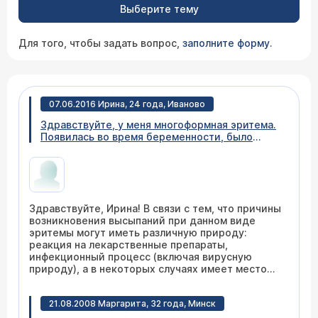
Выберите тему
Для того, чтобы задать вопрос,
заполните форму
.
07.06.2016 Ирина, 24 года, Иваново
Здравствуйте, у меня многоформная эритема.
Появилась во время беременности, было
несколько пятен на пальцах рук, затем на
следующий год уже больше пятен... само все
проходило и вот в этом году мощнейшая
реакция температура 40, волдыри на
ладонях...когда принимала антибиотики все
Здравствуйте, Ирина! В связи с тем, что причины
проходило,как только переставала колоть
возникновения высыпаний при данном виде
были рецидивы...заметила что у меня
эритемы могут иметь различную природу:
аллергия на шампуни..сейчас все тело
реакция на лекарственные препараты,
чистое..во рту на языке два больших пятна...и
инфекционный процесс (включая вирусную
белый налет..как лечить? спасибо заранее
природу), а в некоторых случаях имеет место
быть т.н. идиопатическая форма полиморфной
экссудативной эритемы, универсального
21.08.2008 Маргарита, 32 года, Минск
подхода к лечению нет. Для кого-то хороший
эффект принесет использование