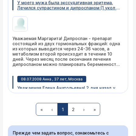
У моего мужа была экссудативная эритема.
антигистаминных, антибактериальных
Лечился супрастином и дипроспаном (1 укол 3
препаратов, а в каком-то - прием
недели назад). Через какое время мне можно
кортикостероидов. Лечение подбирается
планировать беременность? Не повлияют ли
индивидуально.
эти лекарства на ребенка в случае
наступления беременности?
Уважаемая Маргарита! Дипроспан - препарат
состоящий из двух гормональных фракций: одна
из которых выводится через 24-36 часов, а
метаболизм второй происходит в течение 10
дней. Через месяц после окончания лечения
дипроспаном можно планировать беременность.
Супрастин выводится достаточно быстро, в
течение суток. Случаев тяжело протекающей
08.07.2008 Анна , 37 лет, Москва
беременности, патологии развития плода на
фоне этих препаратов нами не наблюдалось.
Уважаемая Елена Анатольевна! 2 дня назад у
меня на ногах появились красные
болезненные пятна. В детском возрасте у
меня была узловатая эритема, но более 20 лет
я о ней не вспоминала. А сейчас снова.
«
‹
1
2
›
»
Неделю назад я простыла и до сих пор
кашляю, но туберкулез исключен (делала
Уважаемая Анна, для уточнения диагноза
флюрографию 10 дней назад и 4 для назад
(узловатая эритема?) и выбора тактики лечения
была у терапевта - в легких чисто).
Прежде чем задать вопрос, ознакомьтесь с
советую Вам обратиться к ревматологу
Подскажите, что делать?