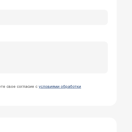
рации - 2 недели, швы сняты,
а непривычное, не такое, как у
е?
вшему Вас хирургу. Для того, чтобы
клинической ситуации, конкретной
ете свое согласие с
условиями обработки
 провести у Вас операцию, чтобы я
риеду к Вам на консультацию.