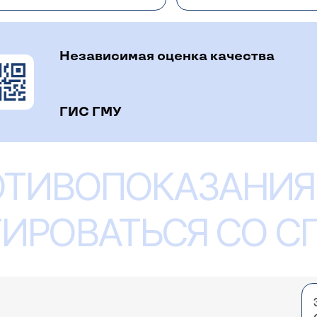
Независимая оценка качества
ГИС ГМУ
у моего сына (ему 1 год 7 мес.) обнаружена вод
год и 6 мес. После этого поднялась температура
опонижающее), обнаружили водянку. При увелич
Понаблюдайте за объёмом мошонки в течение дня, и е
пропадает. Как покажет себя болезнь при полном
ОТИВОПОКАЗАНИЯ
 думать о сообщающейся водянке оболочек яичка. Ребе
м, так как болеем. Не вредно ли будет наше ни
 отечность?Можно ли ночью, при таком диагнозе,
ИРОВАТЬСЯ СО 
зад обнаружила чуть увеличенное в размерах лев