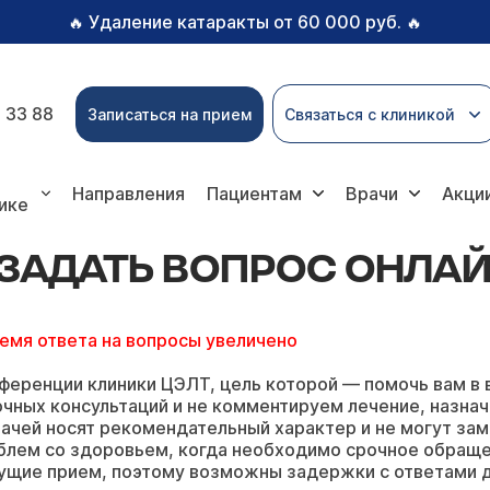
Удаление катаракты от 60 000 руб.
🔥
🔥
 33 88
Записаться на прием
Связаться с клиникой
ь вопрос онлайн
Направления
Пациентам
Врачи
Акци
ике
 ЗАДАТЬ ВОПРОС ОНЛА
ремя ответа на вопросы увеличено
ференции клиники ЦЭЛТ, цель которой — помочь вам в 
чных консультаций и не комментируем лечение, назнач
ачей носят рекомендательный характер и не могут зам
блем со здоровьем, когда необходимо срочное обращ
ущие прием, поэтому возможны задержки с ответами д