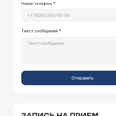
*
Номер телефона
11.02.2013 Анатолий, 22 года, Москва
Текст сообщения
*
Проблема - гидроцеле, сделал опера
наблюдаю болезненное ощущение вниз
здорового. Терпимая боль с боковой
Уважаемый Анатолий, 
объяснить возможные 
операции.
Отправить
25.08.2010 Павел, 30 лет, Москва
Здравствуйте, уважаемый Виталий Борисович! У меня водянка оболочки правого яичка, размер небольшой (примерно 150
мл), существенно не мешает, но ест
ЗАПИСЬ НА ПРИЕМ
спал во время операции, и сколько 