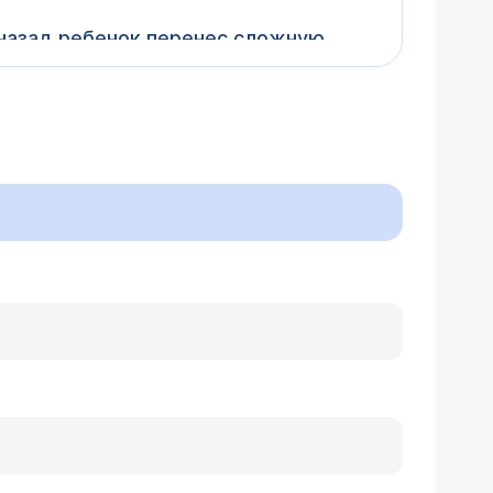
 назад ребенок перенес сложную
отсутствует селезенка
Сказали, что нужна операция под
сле согласования с кардиологом. Нужно
Опасаемся именно за наркоз, как он
 этого необходима консультация хирурга,
 условиях, когда рядом есть
 как везде, традиционно: по