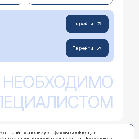
Перейти
Перейти
янка левого яичка. Дело в том, что
 39.5. Мы вызвали скорую помощь.
ении температуры водянка ярко
сли к вечеру объём мошонки
 выздоровлении я не знаю. Показаться
 НЕОБХОДИМО
нка надо показать хирургу.
чего неделанье? Может нужно ехать в
 пользоваться памперсами, не
СПЕЦИАЛИСТОМ
Этот сайт использует файлы cookie для
ое яичко (мошонку). Мошонка на
обеспечения корректной работы. Продолжая