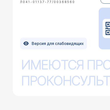
Л041-01137-77/00368560
12.02.2008 Надежда, 25 лет, Минск
Уважаемый Александр Владимирович, 
Версия для слабовидящих
нам сделали плановую прививку в 1 
Когда моему сыну делали укол (жар
Уважаемая Надежда! 
выражена, а при ее отсутствии она 
ИМЕЮТСЯ ПР
увеличивается, можно
врачу(андрологу) мы сейчас не може
больницу, чтобы врач контролировал
повредит ли это?
ПРОКОНСУЛЬТ
20.11.2007 София, 35 лет, C-Петербург
Ребенку 8,5 месяцев. 1,5 месяца на