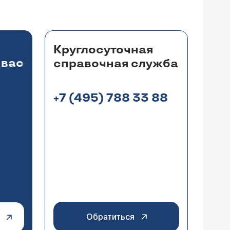
 Стоимость операции и пребывания в
м.
Круглосуточная
 вас
справочная служба
+7 (495) 788 33 88
 нас обнаружили водянку левого
яичка. Один хирург сказал, что
ждать и понаблюдаться. Сейчас нам
чка. В этом случае рекомендуется
ева в положении стоя) и при
но ли дальше наблюдаться или стоит
 осложнения? Заранее благодарим.
Обратиться