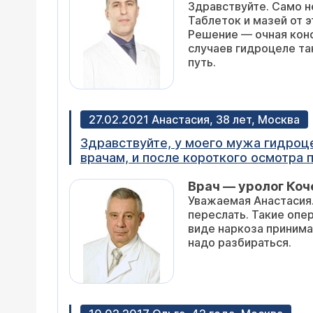
Здравствуйте. Само н
вайлдберриз мазь туи, буду пробова
Таблеток и мазей от 
Решение — очная конс
случаев гидроцеле та
путь.
27.02.2021 Анастасия, 38 лет, Москва
Здравствуйте, у моего мужа гидроцефалия яичка в запущенной форме. Уже несколько лет периодически обращался к
врачам, и после короткого осмотра получает ответ нужна операц
нужно устранить причину и, возможно
Врач — уролог Коч
брюшную полость. Скажите, так ли это. Кроме того, возможно ли проведение операции не под общим наркозом
Уважаемая Анастасия.
достигла размеров страусиного яйца. Мы находимся в Германии и готовы выехать на лечение в Москву, так 
переслать. Такие опе
виде наркоза принима
надо разбираться.