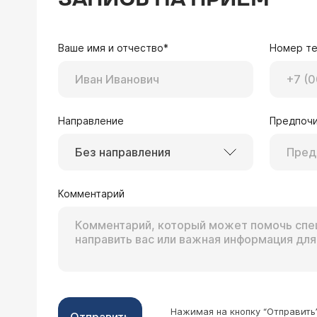
Уважаемый Павел! У н
Спасибо!
клинике - 60000 рубл
Ваше имя и отчество*
Номер т
Направление
Предпочи
13.08.2010 Ольга, 35 лет, Москва
Без направления
Уважаемый Александр Владимирович. 
яичка, по УЗИ - нормальных размеро
нужно оперироваться, другой хирург
Комментарий
Скорее всего, у ваше
уже 3,9 мес. водянка так и не исче
оперативное лечение.
прощупывании по ощущениям левое я
срочно идти на операцию, не будет
Нажимая на кнопку “Отправить