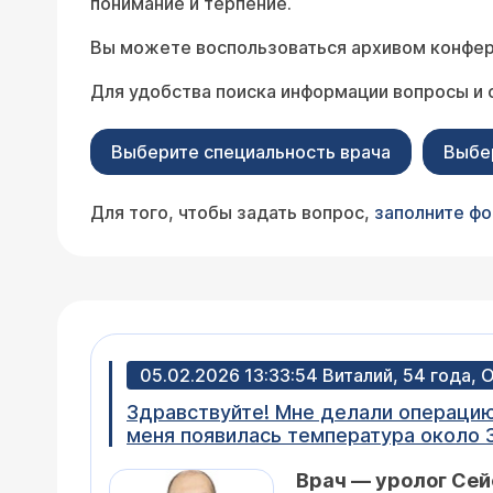
понимание и терпение.
Вы можете воспользоваться архивом конфер
Для удобства поиска информации вопросы и 
Выберите специальность врача
Выбе
Для того, чтобы задать вопрос,
заполните ф
05.02.2026 13:33:54 Виталий, 54 года, 
Здравствуйте! Мне делали операцию
меня появилась температура около 3
увеличилось в размере. УЗИ показал
Врач — уролог Се
Может ли водянка сама исчезнуть со