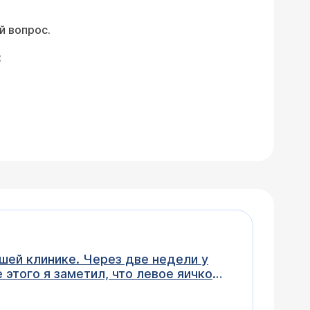
й вопрос.
:
шей клинике. Через две недели у
этого я заметил, что левое яичко
рацию я больше не хочу делать.
епарата против водянки. Я нашел на