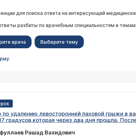
енции для поиска ответа на интересующий медицински
ответы разбиты по врачебным специальностям и темам
рите врача
Выберите тему
орму
.
Орск
 по удалению левосторонней паховой грыжи в ва
7 градусов,которая через два дня прошла. После 
о -гидроцеле 110 мл. Ступайте на операцию. Опе
йфуллаев Рашад Вахидович
 временем. Не уж то не существует ни одного пр