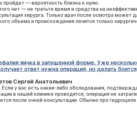
е пройдет — вероятность близка к нулю.
ть. Какие ещё есть средства?
этого нет — не тратьте время и средства на неэффекти
ультация хирурга. Только врач после осмотра может 
кого объема и происхождения лечится только хирургич
ия, но делать боится, так как говорит, что при операции
, так как боли и в боку тоже, операция затронет
етов Сергей Анатольевич
?. Мошонка
 Если у вас есть какие-либо обследования, подтвержд
как с
рации в нашей клинике проводятся, операция не затраг
немецкими медиками взаимопонимания к сожалению нет. С уважением, Анастасия.
ется после очной консультации. Обычно про гидроцеле 