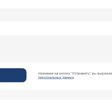
цию Бергмана, удалили оболочку, срок после опе
у живота, иногда отдаёт в ногу, положение яичк
 стороны этого яичка. Что скажете и посоветует
Ваш вопрос некорректен, обратиться надо к оперирова
причины недомогания, надо знать детали конкретной 
Нажимая на кнопку “Отправить”, вы выража
персональных данных
ь неудобства. Подскажите, пожалуйста, возможно
мне обойдётся операция? С большим интересом п