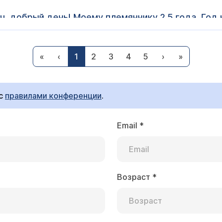
 добрый день! Моему племяннику 2,5 года. Год
рок), которая прошла успешно. Плюс у ребенка 
час врачи обнаружили у него гидроцеле справа. 
 мы принимаем таких пациентов. Операция возможна по
нимаете ли Вы таких пациентов с осложнениями. 
«
‹
1
2
3
4
5
›
»
стро нужно делать операцию по поводу гидроцеле, для
ний. Или лучше все же проводить эту операцию в
е приема
). Буду рад помочь вам!
 с
правилами конференции
.
Email
*
операции при водянке яичка?
ерации по поводу водянки оболочек яичка проводятся,
Возраст
*
у, Лорду. Приглашаю Вас на
консультацию к урологу
.