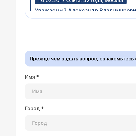
10.02.2017 Ольга, 42 года, Москва
Уважаемый Александр Владимирович,
операцию на сердце (врожденный по
(физиологическая особенность). Сей
Уважаемая Ольга, да,
наркозом. Скажите, пожалуйста, при
понять, насколько бы
его перенесет, не будет ли осложне
приходите (
расписани
кардиологическая служба. Спасибо!
Прежде чем задать вопрос, ознакомьтесь
Имя
*
28.05.2013 Михаил, 32 года, Камышин
У вас проводятся эндоскопические 
Уважаемый Михаил! Оп
Город
*
Винкельману, Бергман