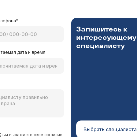
ас все подобные операции выполняются под наркозом.
ей. Приходите на консультацию, будем рады помочь Ва
елефона*
Запишитесь к
интересующему
специалисту
таемая дата и время
Посоветуйте как поступить? В 1 год и 10 мес. у
в, умеренное количество жидкости вокруг левого 
 и наш педиатр - посоветовали, что можно подо
го ребёнка сообщающаяся водянка оболочек левого яи
зает, похоже на сообщающуюся (увеличивается сл
 Проблем с яичком и осложнений не должно быть.
ичко немного меньше, чем правое. Скажите нуж
 ли проблем с левым яичком и каковы возможные
Выбрать специалиста
”, вы выражаете свое согласие