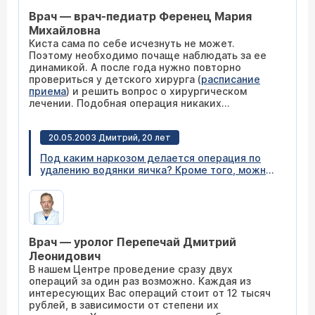
или все-таки без хирургического
Врач — врач-педиатр Ференец Мария
вмешательства не обойтись? Накладывает ли
эта операция ограничения по нагрузке на
Михайловна
организм ребенка в будущем?
Киста сама по себе исчезнуть не может.
Поэтому необходимо почаще наблюдать за ее
динамикой. А после года нужно повторно
провериться у детского хирурга (
расписание
приема
) и решить вопрос о хирургическом
лечении. Подобная операция никаких
ограничений в нагрузке не накладывает.
20.05.2003 Дмитрий, 20 лет
Под каким наркозом делается операция по
удалению водянки яичка? Кроме того, можно
ли за одну операцию удалить водянку левого
яичка и кисту придатка правого яичка? И
сколько это будет стоить?
Врач — уролог Перепечай Дмитрий
Леонидович
В нашем Центре проведение сразу двух
операций за один раз возможно. Каждая из
интересующих Вас операций стоит от 12 тысяч
рублей, в зависимости от степени их