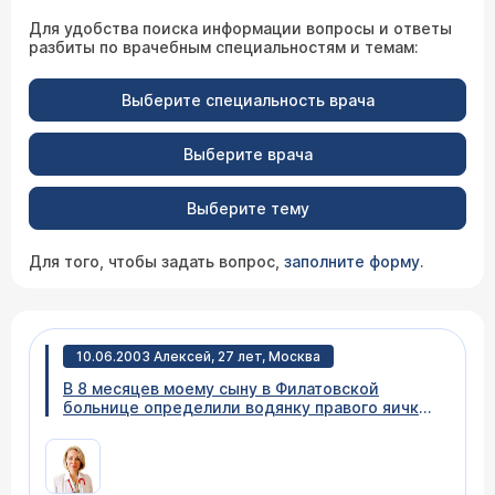
Для удобства поиска информации вопросы и ответы
разбиты по врачебным специальностям и темам:
Выберите специальность врача
Выберите врача
Выберите тему
Для того, чтобы задать вопрос,
заполните форму
.
10.06.2003 Алексей, 27 лет, Москва
В 8 месяцев моему сыну в Филатовской
больнице определили водянку правого яичка
и кисту семенного канатика. Через 6 месяцев
водянка прошла, а вот киста нет, но нам
сказали, что еще нужно подождать до 1,5-2
лет. Возможно ли, что эта проблема исчезнет