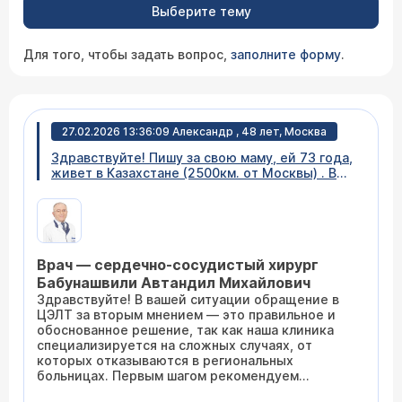
Выберите тему
Для того, чтобы задать вопрос,
заполните форму
.
27.02.2026 13:36:09 Александр , 48 лет, Москва
Здравствуйте! Пишу за свою маму, ей 73 года,
живет в Казахстане (2500км. от Москвы) . В
наст. вр. находится на стационаре в местном
кардиологическом центре. По результатам
коронарографии диагноз атеросклероз
коронарных артерий (двух из трех) сердца.
как сказал лечащий врач, что стентирование
Врач — сердечно-сосудистый хирург
не подходит, сосуды заполнены "ржавчиной",
ситуация запущенная. за АКШ не берутся,
Бабунашвили Автандил Михайлович
боятся плачевного исхода. Хочу узнать, есть
Здравствуйте! В вашей ситуации обращение в
ли смысл везти маму в Москву для
ЦЭЛТ за вторым мнением — это правильное и
дальнейшего обследования и принятия
обоснованное решение, так как наша клиника
решения о АКШ в Вашей клинике? Заранее
специализируется на сложных случаях, от
благодарю за ответ.
которых отказываются в региональных
больницах. Первым шагом рекомендуем
организовать телемедицинскую консультацию с