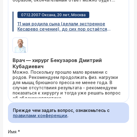
дать только во время операции.
07.12.2007 Оксана, 20 лет, Москва
11 мая родила сына (делали экстренное
Кесарево сечение), до сих пор остаётся
нависающий над швом живот, так называемый
фартук. Качала пресс - эффект очень
маленький в самом начале, а сейчас и вовсе
не помогает. Хотелось бы знать, можно ли
убрать живот, не прибегая к операции? И если
Врач — хирург Бекузаров Дмитрий
нет, то насколько опасна такая операция и
сколько она может стоить? Мой рост 164-165,
Кубадиевич
вес 57-57,5.
Можно. Поскольку прошло мало времени с
родов. Рекомендуем продолжать физ. нагрузки
для мышц брюшного пресса не менее года. В
случае отсутствиия результата - рекомендуем
показаться к хирургу и тогда уже решать вопрос
об абдоминопластике.
Прежде чем задать вопрос, ознакомьтесь с
07.12.2007 Жанна, 29 лет, Владикавказ
правилами конференции
.
На УЗИ у меня обнаружили камень в желчном
пузыре диаметром до 5 мм. Скажите, мне
Имя
*
можно делать тюбаж?