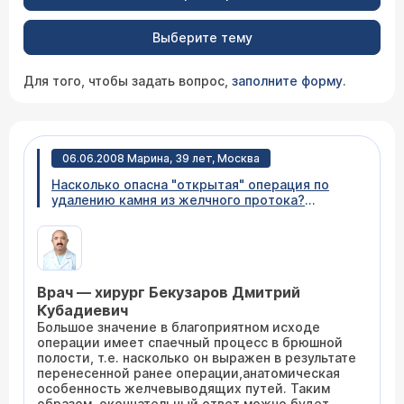
Выберите тему
Для того, чтобы задать вопрос,
заполните форму
.
06.06.2008 Марина, 39 лет, Москва
Насколько опасна "открытая" операция по
удалению камня из желчного протока?
Пациенту 70 лет. Сердце и давление в норме,
свертываемость крови хорошая. Была
механическая желтуха, но её блокировали.
Сказали, что эндоскопию делать нельзя, т.к.
45 лет назад пациент перенёс операцию на
Врач — хирург Бекузаров Дмитрий
желудке.(было удалено3/4 желудка)
Кубадиевич
Большое значение в благоприятном исходе
операции имеет спаечный процесс в брюшной
полости, т.е. насколько он выражен в результате
перенесенной ранее операции,анатомическая
особенность желчевыводящих путей. Таким
образом, окончательный ответ можно будет