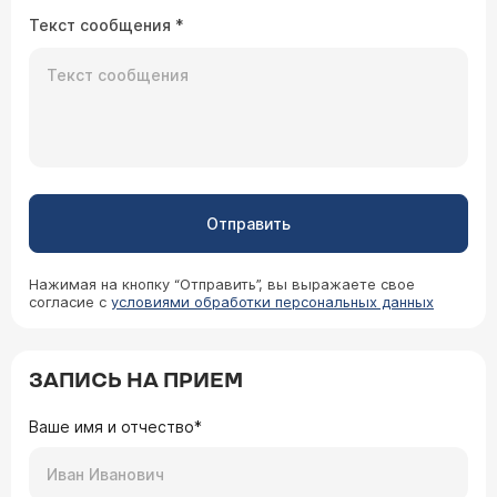
5х5. Что мне делать? К кому обращаться и
гнойного процесса осталась капсула атеромы.
Текст сообщения
*
насколько это опасно?
Желательно капсулу удалить. Если этого не
сделать, то в дальнейшем возможны повторные
воспаления. Приходите на прием (
расписание
приема
), эту операцию можно выполнить в
амбулаторных условиях.
Отправить
Нажимая на кнопку “Отправить”, вы выражаете свое
согласие с
условиями обработки персональных данных
ЗАПИСЬ НА ПРИЕМ
Ваше имя и отчество*