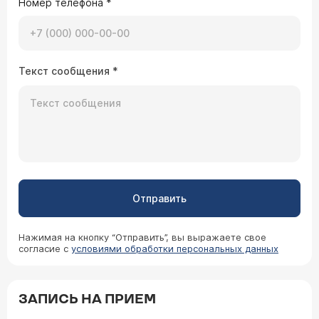
Номер телефона
*
Врач — травматолог Полтавский
Дмитрий Ильич
Если диагноз правильный, то речь идет о
Текст сообщения
*
повреждении нервных корешков плечевого
сплетения. Занимаются этим невропатологи
(
расписание приема
) , иногда - нейрохирурги.
Лечение долгое, эффективность (возможность
"вылечить") предсказать заранее и тем более
заочно сложно.
07.05.2008 Inna Galytska, 37 лет, Сетубал
Чем можно помочь близкому человеку?
Плексит Эрба справа. Последствия
Отправить
осложненной травмы грудного отдела
позвоночника и спинного мозга. Нижняя
параплексия. Консолидированный
Нажимая на кнопку “Отправить”, вы выражаете свое
немалосинтезированный перелом Th10
согласие с
условиями обработки персональных данных
позвоночника. Травма получена 18.01.06.
Врач — нейрохирург Ходневич Андрей
Bозраст 40.
Аркадьевич
Дорогая Инна. Боюсь, что хирургически в
ЗАПИСЬ НА ПРИЕМ
данной ситуации (судя по срокам) вряд ли
можно помочь. В основном следует заниматься