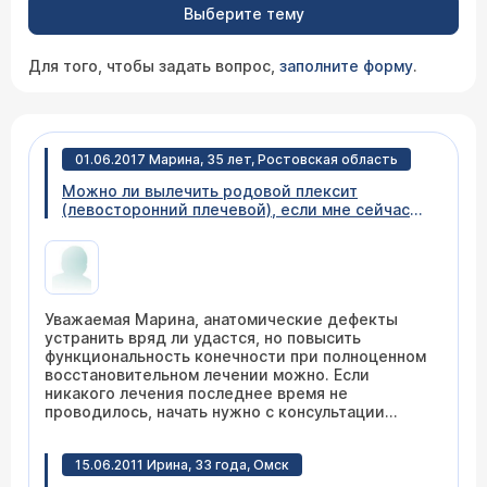
Выберите тему
Для того, чтобы задать вопрос,
заполните форму
.
01.06.2017 Марина, 35 лет, Ростовская область
Можно ли вылечить родовой плексит
(левосторонний плечевой), если мне сейчас
35 лет, а лечение и массаж не проводились на
протяжении 6лет. есть отставание в росте
руки на 6см. Движения пальцев сохранилось,
болевых ощущений нет.
Уважаемая Марина, анатомические дефекты
устранить вряд ли удастся, но повысить
функциональность конечности при полноценном
восстановительном лечении можно. Если
никакого лечения последнее время не
проводилось, начать нужно с консультации
ортопеда и невропатолога, а затем - провести
комплексное восстановительное лечение.
15.06.2011 Ирина, 33 года, Омск