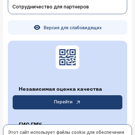
пожалуйста, кто в Москве профессионально
Сотрудничество для партнеров
занимается исправлением дефектов ранее
Врач — пластический хирург Маренич
сделанных пластических операций? К кому
можно обратиться?
Владимир Федорович
При желании, для исправления существующих
Версия для слабовидящих
дефектов после предыдущей пластики Вы
можете обратиться ко мне. Для уточнения всех
интересующих аспектов Вы можете связаться
со мной по телефону 107-75-54.
Независимая оценка качества
Перейти
ГИС ГМУ
Этот сайт использует файлы cookie для обеспечения