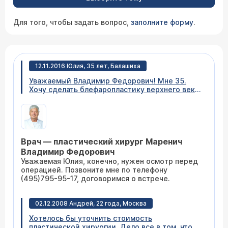
Для того, чтобы задать вопрос,
заполните форму
.
12.11.2016 Юлия, 35 лет, Балашиха
Уважаемый Владимир Федорович! Мне 35.
Хочу сделать блефаропластику верхнего века,
т.к. веки стали нависать над глазами. Есть
несколько вопросов: 1) Необходима ли перед
операцией очная консультация или можно по
фото? 2) Какой восстановительный период? 3)
Какие анализы необходимо сдать? 4) Не
Врач — пластический хирург Маренич
отразится ли операция на зрении? Благодарю
за ответ.
Владимир Федорович
Уважаемая Юлия, конечно, нужен осмотр перед
операцией. Позвоните мне по телефону
(495)795-95-17, договоримся о встрече.
02.12.2008 Андрей, 22 года, Москва
Хотелось бы уточнить стоимость
пластической хирургии. Дело все в том, что в